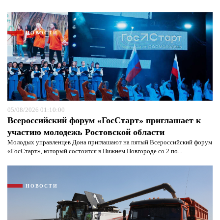
НОВОСТИ
05/08/2026 01:10:00
Всероссийский форум «ГосСтарт» приглашает к
участию молодежь Ростовской области
Молодых управленцев Дона приглашают на пятый Всероссийский форум
Я согласен с
политикой конфиденциальности и
«ГосСтарт», который состоится в Нижнем Новгороде со 2 по...
защиты информации*
Я согласен с
политикой конфиденциальности и
защиты информации*
НОВОСТИ