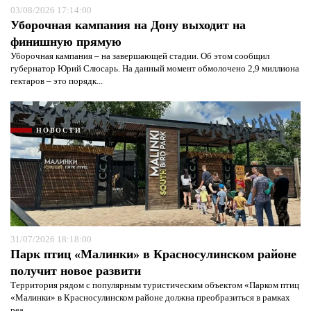
03/08/2026 17:14:00
Уборочная кампания на Дону выходит на
финишную прямую
Уборочная кампания – на завершающей стадии. Об этом сообщил
губернатор Юрий Слюсарь. На данный момент обмолочено 2,9 миллиона
гектаров – это порядк...
НОВОСТИ
Я согласен с
политикой конфиденциальности и
защиты информации*
Я согласен с
политикой конфиденциальности и
защиты информации*
31/07/2026 18:18:00
Парк птиц «Малинки» в Красносулинском районе
получит новое развити
Территория рядом с популярным туристическим объектом «Парком птиц
«Малинки» в Красносулинском районе должна преобразиться в рамках
реа...