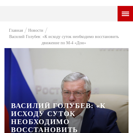
ГОРОДСКОЙ ПОРТАЛ
Главная
Новости
Василий Голубев: «К исходу суток необходимо восстановить
НОВОСТИ
движение по М-4 «Дон»
ВОПРОС НЕДЕЛИ
ПРЕМЬЕРА
ТАМ И ТУТ
СТИЛЬ ЖИЗНИ
ХАЙП
ВАСИЛИЙ ГОЛУБЕВ: «К
ЧЕЛОВЕК ОСОБЕННЫЙ
ИСХОДУ СУТОК
НЕОБХОДИМО
КУЛЬТ ЕДЫ
ВОССТАНОВИТЬ
АФИША