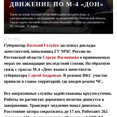
ДВИЖЕНИЕ ПО М-4 «ДОН»
ЖУРНАЛ
Также до конца текущих суток необходимо наладить водо- и
электроснабжение в пострадавших муниципалитетах Ростовской области.
Такую задачу поставил глава региона Василий Голубев на совещании по
ЧС сегодня, 31 марта
31.03.2023
Губернатор
Василий Голубе
в
заслушал доклады
заместителей,
начальника ГУ МЧС России по
Ростовской области
Сергея Филиппова
о принимаемых
мерах по ликвидации последствий стихии. На обратную
связь с трассы М-4 «Дон» вышел
заместитель
губернатора
Сергей Бодряков
. В режиме ВКС участие
приняли и главы территорий, где введен режим ЧС.
Все оперативные службы задействованы круглосуточно.
Работы по расчистке дорожного полотна движутся к
завершению. Транспорт медленно начал двигаться.
Расстояние затора сократилось до 17 км. Работают 262