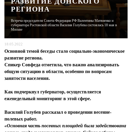
РАЗВИТИЕ ДОНСКОГО
РЕГИОНА
ЖУРНАЛ
Встреча председателя Совета Федерации РФ Валентины Матвиенко и
губернатора Ростовской области Василия Голубева состоялась 18 мая в
Москве
18.05.2022
Основной темой беседы стало социально-экономическое
развитие региона.
Спикер Совфеда отметила, что важно анализировать
общую ситуацию в области, особенно по вопросам
занятости населения.
Как подчеркнул губернатор, осуществляется
еженедельный мониторинг в этой сфере.
Василий Голубев
рассказал о проведении весенне-
полевых работ.
«Основная часть посевных площадей была задействована