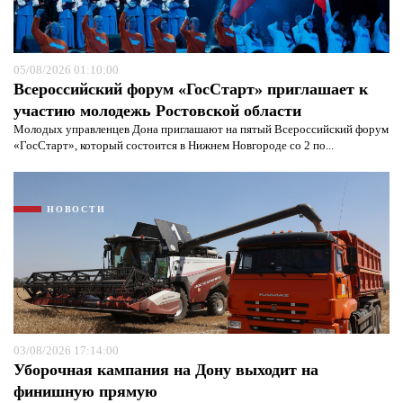
Я согласен с
политикой конфиденциальности и
защиты информации*
Я согласен с
политикой конфиденциальности и
защиты информации*
05/08/2026 01:10:00
Всероссийский форум «ГосСтарт» приглашает к
участию молодежь Ростовской области
Молодых управленцев Дона приглашают на пятый Всероссийский форум
«ГосСтарт», который состоится в Нижнем Новгороде со 2 по...
НОВОСТИ
03/08/2026 17:14:00
Уборочная кампания на Дону выходит на
финишную прямую