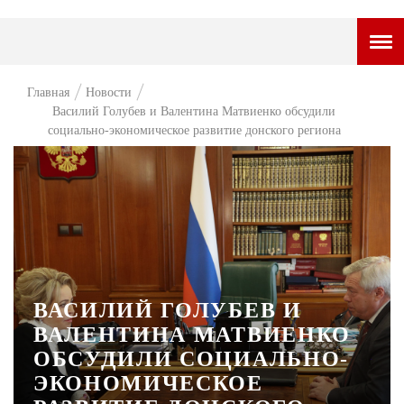
ГОРОДСКОЙ ПОРТАЛ
Главная
Новости
Василий Голубев и Валентина Матвиенко обсудили
НОВОСТИ
социально-экономическое развитие донского региона
ВОПРОС НЕДЕЛИ
ПРЕМЬЕРА
ТАМ И ТУТ
СТИЛЬ ЖИЗНИ
ХАЙП
ВАСИЛИЙ ГОЛУБЕВ И
ВАЛЕНТИНА МАТВИЕНКО
ЧЕЛОВЕК ОСОБЕННЫЙ
ОБСУДИЛИ СОЦИАЛЬНО-
КУЛЬТ ЕДЫ
ЭКОНОМИЧЕСКОЕ
АФИША