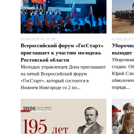
05/08/2026 01:10:00
03/08/2026 1
Всероссийский форум «ГосСтарт»
Уборочн
приглашает к участию молодежь
выходит
Ростовской области
Уборочная
стадии. О
Молодых управленцев Дона приглашают
Юрий Слюс
на пятый Всероссийский форум
обмолочено
«ГосСтарт», который состоится в
порядк...
Нижнем Новгороде со 2 по...
НОВОСТИ
НОВ