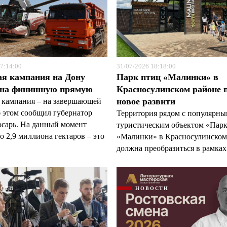
7:14:00
31/07/2026 18:18:00
ая кампания на Дону
Парк птиц «Малинки» в
Я согласен с
Я согласен с
политикой конфиденциальности и защиты информации
политикой конфиденциальности и защиты информации
 на финишную прямую
Красносулинском районе 
новое развити
 кампания – на завершающей
б этом сообщил губернатор
Территория рядом с популярн
арь. На данный момент
туристическим объектом «Пар
 2,9 миллиона гектаров – это
«Малинки» в Красносулинском
должна преобразиться в рамках 
ОСТИ
НОВОСТИ