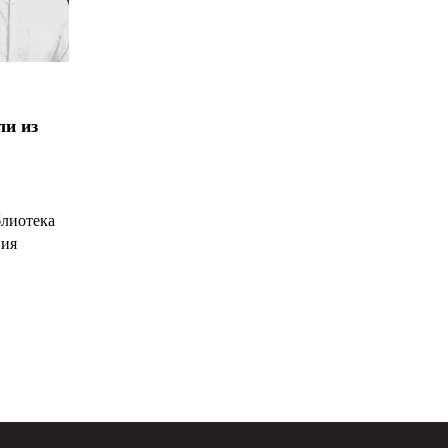
ли из
блиотека
ния