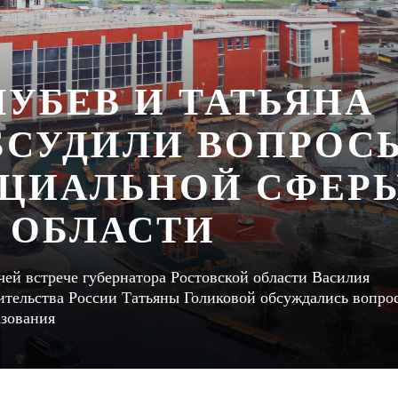
УБЕВ И ТАТЬЯНА
БСУДИЛИ ВОПРОС
ОЦИАЛЬНОЙ СФЕР
 ОБЛАСТИ
чей встрече губернатора Ростовской области Василия
вительства России Татьяны Голиковой обсуждались вопро
азования