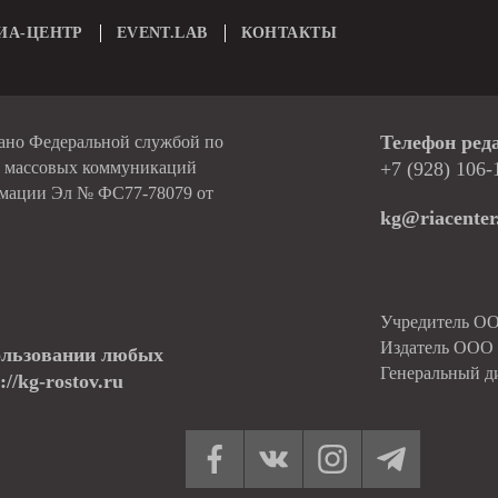
ИА-ЦЕНТР
EVENT.LAB
КОНТАКТЫ
Телефон ред
вано Федеральной службой по
и массовых коммуникаций
+7 (928) 106-
рмации Эл № ФС77-78079 от
kg@riacenter
Учредитель О
Издатель ОО
ользовании любых
Генеральный д
//kg-rostov.ru