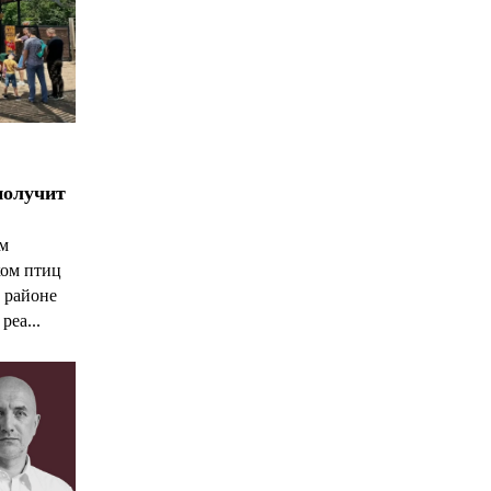
*
*
получит
ым
ком птиц
 районе
реа...