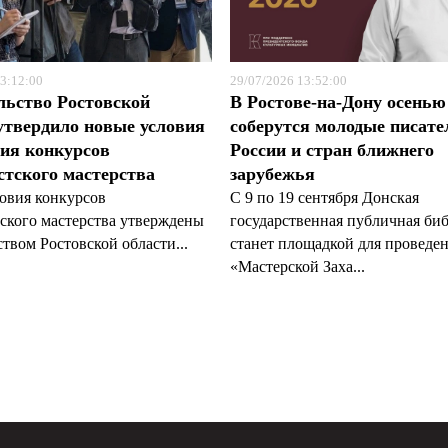
3:12:00
29/07/2026 13:52:00
льство Ростовской
В Ростове-на-Дону осенью
утвердило новые условия
соберутся молодые писате
ия конкурсов
России и стран ближнего
тского мастерства
зарубежья
овия конкурсов
С 9 по 19 сентября Донская
ского мастерства утверждены
государственная публичная би
твом Ростовской области...
станет площадкой для проведе
«Мастерской Заха...