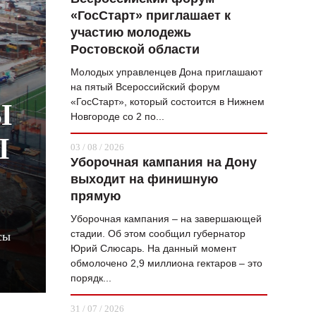
«ГосСтарт» приглашает к
ВОПРОС НЕДЕЛИ
участию молодежь
ПРЕМЬЕРА
Ростовской области
ТАМ И ТУТ
Молодых управленцев Дона приглашают
на пятый Всероссийский форум
СТИЛЬ ЖИЗНИ
«ГосСтарт», который состоится в Нижнем
Ы
Новгороде со 2 по...
ХАЙП
Ы
03 / 08 / 2026
ЧЕЛОВЕК ОСОБЕННЫЙ
Уборочная кампания на Дону
выходит на финишную
КУЛЬТ ЕДЫ
прямую
АФИША
Уборочная кампания – на завершающей
стадии. Об этом сообщил губернатор
сы
ЖУРНАЛ
Юрий Слюсарь. На данный момент
обмолочено 2,9 миллиона гектаров – это
порядк...
31 / 07 / 2026