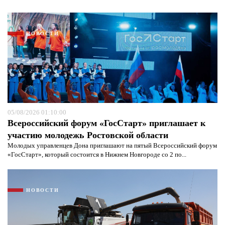
НОВОСТИ
05/08/2026 01:10:00
Всероссийский форум «ГосСтарт» приглашает к
участию молодежь Ростовской области
Молодых управленцев Дона приглашают на пятый Всероссийский форум
Я согласен с
политикой конфиденциальности и
«ГосСтарт», который состоится в Нижнем Новгороде со 2 по...
защиты информации*
Я согласен с
политикой конфиденциальности и
защиты информации*
НОВОСТИ