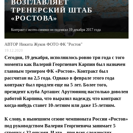
ВОЗГЛАВЛЯЕТ
ТРЕНЕРСКИЙ ШТАБ
ЖУРНАЛ
«РОСТОВА»
Контракт с желто-синими он подписал 19 декабря 2017 года
АВТОР
Никита Жуков ФОТО ФК "Ростов"
19.12.2020
Сегодня, 19 декабря, исполнилось ровно три года с того
момента как Валерий Георгиевич Карпин был назначен
главным тренером ФК «Ростов». Контракт был
рассчитан на 2,5 года. Однако в феврале этого года
контракт был продлен еще на 5 лет. Более того,
президент клуба Арташес Арутюнянц настолько доволен
работой Карпина, что выразил надежду, что контракт
когда-нибудь станет 10-летним или даже 15-летним.
К слову, в нынешнем сезоне чемпионата России «Ростов»
под руководством Валерия Георгиевича занимает 5
строчку с 32 очками. И это – при всех сложностях,