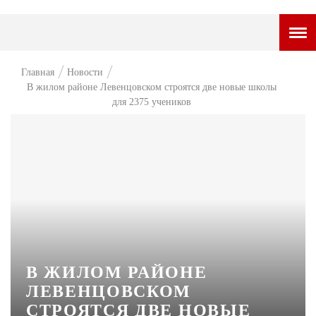
ГОРОДСКОЙ ПОРТАЛ
Главная
Новости
В жилом районе Левенцовском строятся две новые школы
НОВОСТИ
для 2375 учеников
ВОПРОС НЕДЕЛИ
ПРЕМЬЕРА
ТАМ И ТУТ
СТИЛЬ ЖИЗНИ
ХАЙП
ЧЕЛОВЕК ОСОБЕННЫЙ
В ЖИЛОМ РАЙОНЕ
ЛЕВЕНЦОВСКОМ
КУЛЬТ ЕДЫ
СТРОЯТСЯ ДВЕ НОВЫЕ
АФИША