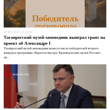
07/08/2026 12:38:00
Таганрогский музей-заповедник выиграл грант на
проект об Александре I
Таганрогский музей-заповедник вошел в число победителей второго
конкурса программы «Красота внутри. Краеведческие музеи России»,
ор...
НОВОСТИ
Я согласен с
политикой конфиденциальности и
защиты информации*
Я согласен с
политикой конфиденциальности и
защиты информации*