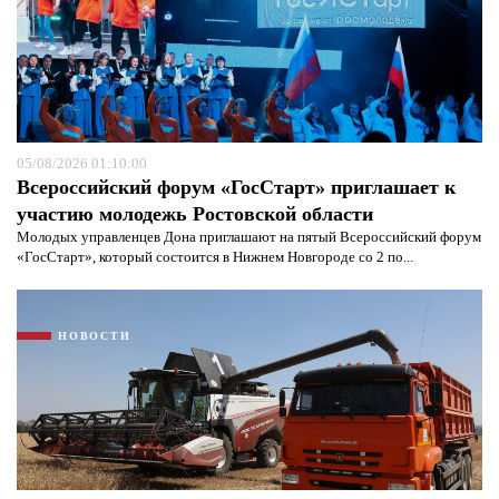
Я согласен с
политикой конфиденциальности и
защиты информации*
Я согласен с
политикой конфиденциальности и
защиты информации*
05/08/2026 01:10:00
Всероссийский форум «ГосСтарт» приглашает к
участию молодежь Ростовской области
Молодых управленцев Дона приглашают на пятый Всероссийский форум
«ГосСтарт», который состоится в Нижнем Новгороде со 2 по...
НОВОСТИ