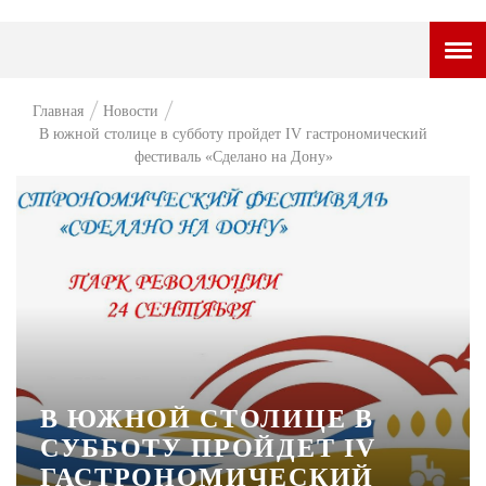
ГОРОДСКОЙ ПОРТАЛ
Главная
Новости
В южной столице в субботу пройдет IV гастрономический
НОВОСТИ
фестиваль «Сделано на Дону»
ВОПРОС НЕДЕЛИ
ПРЕМЬЕРА
ТАМ И ТУТ
СТИЛЬ ЖИЗНИ
ХАЙП
ЧЕЛОВЕК ОСОБЕННЫЙ
В ЮЖНОЙ СТОЛИЦЕ В
СУББОТУ ПРОЙДЕТ IV
КУЛЬТ ЕДЫ
ГАСТРОНОМИЧЕСКИЙ
АФИША