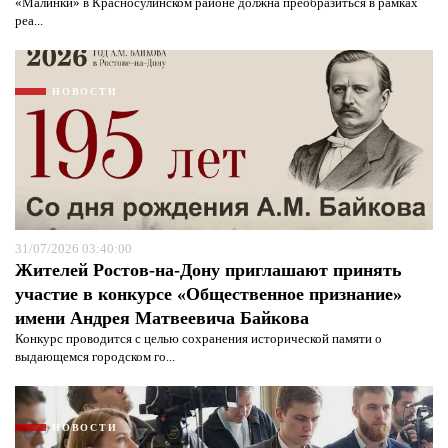
«Малинки» в Красносулинском районе должна преобразиться в рамках
реа...
НОВОСТИ
31/07/2026 03:40:00
Жителей Ростов-на-Дону приглашают принять
участие в конкурсе «Общественное признание»
имени Андрея Матвеевича Байкова
Я согласен с
политикой конфиденциальности и
защиты информации*
Я согласен с
политикой конфиденциальности и
Конкурс проводится с целью сохранения исторической памяти о
защиты информации*
выдающемся городском го...
НОВОСТИ