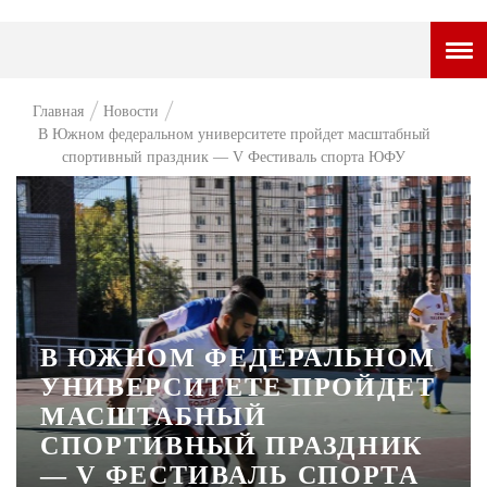
ГОРОДСКОЙ ПОРТАЛ
Главная
Новости
В Южном федеральном университете пройдет масштабный
НОВОСТИ
спортивный праздник — V Фестиваль спорта ЮФУ
ВОПРОС НЕДЕЛИ
ПРЕМЬЕРА
ТАМ И ТУТ
СТИЛЬ ЖИЗНИ
В ЮЖНОМ ФЕДЕРАЛЬНОМ
ХАЙП
УНИВЕРСИТЕТЕ ПРОЙДЕТ
ЧЕЛОВЕК ОСОБЕННЫЙ
МАСШТАБНЫЙ
СПОРТИВНЫЙ ПРАЗДНИК
КУЛЬТ ЕДЫ
— V ФЕСТИВАЛЬ СПОРТА
АФИША