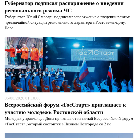
Губернатор подписал распоряжение о введении
регионального режима ЧС
Губернатор Юрий Слюсарь подписал распоряжение о введении режима
чрезвычайной ситуации регионального характера в Ростове-на-Дону,
Ново...
НОВОСТИ
05/08/2026 01:10:00
Всероссийский форум «ГосСтарт» приглашает к
Я согласен с
политикой конфиденциальности и
участию молодежь Ростовской области
защиты информации*
Я согласен с
политикой конфиденциальности и
защиты информации*
Молодых управленцев Дона приглашают на пятый Всероссийский форум
«ГосСтарт», который состоится в Нижнем Новгороде со 2 по...