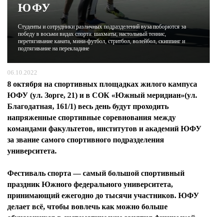
ЮФУ
ЖУРНАЛ
Студенты и сотрудники различных подразделений вуза поборются за
победу в восьми видах спорта: шахматы, настольный теннис,
перетягивание каната, мини-футбол, стритбол, волейбол, скиппинг и
подтягивание на перекладине
06.10.2022
8 октября
на спортивных площадках жилого кампуса
ЮФУ (ул. Зорге, 21) и в СОК «Южный меридиан»(ул.
Благодатная, 161/1) весь день будут проходить
напряженные спортивные соревнования между
командами факультетов, институтов и академий ЮФУ
за звание самого спортивного подразделения
университета.
Фестиваль спорта — самый большой спортивный
праздник Южного федерального университета,
принимающий ежегодно до тысячи участников. ЮФУ
делает всё, чтобы вовлечь как можно больше