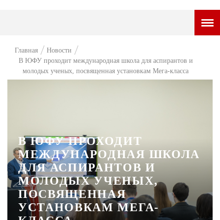
ГОРОДСКОЙ ПОРТАЛ
Главная
Новости
В ЮФУ проходит международная школа для аспирантов и
НОВОСТИ
молодых ученых, посвященная установкам Мега-класса
ВОПРОС НЕДЕЛИ
ПРЕМЬЕРА
ТАМ И ТУТ
В ЮФУ ПРОХОДИТ
СТИЛЬ ЖИЗНИ
МЕЖДУНАРОДНАЯ ШКОЛА
ХАЙП
ДЛЯ АСПИРАНТОВ И
МОЛОДЫХ УЧЕНЫХ,
ЧЕЛОВЕК ОСОБЕННЫЙ
ПОСВЯЩЕННАЯ
КУЛЬТ ЕДЫ
УСТАНОВКАМ МЕГА-
АФИША