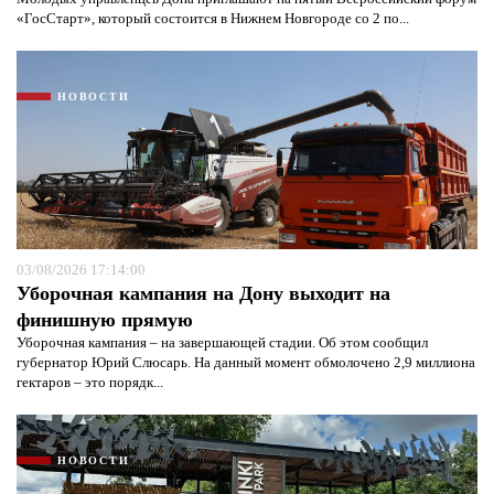
«ГосСтарт», который состоится в Нижнем Новгороде со 2 по...
НОВОСТИ
03/08/2026 17:14:00
Уборочная кампания на Дону выходит на
финишную прямую
Уборочная кампания – на завершающей стадии. Об этом сообщил
губернатор Юрий Слюсарь. На данный момент обмолочено 2,9 миллиона
гектаров – это порядк...
НОВОСТИ
Я согласен с
политикой конфиденциальности и
защиты информации*
Я согласен с
политикой конфиденциальности и