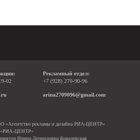
акции:
Рекламный отдел:
19-02
+7 (928) 270-90-96
.ru
arina2709096@gmail.com
ОО «Агентство рекламы и дизайна РИА-ЦЕНТР»
О «РИА-ЦЕНТР»
иректор Ирина Леонидовна Ковалевская