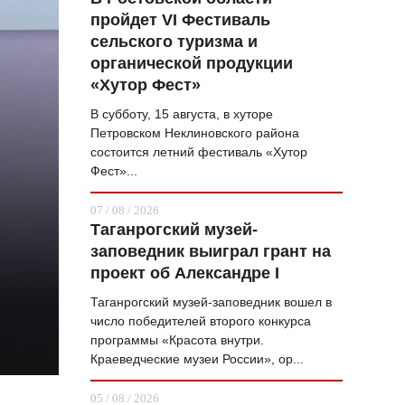
пройдет VI Фестиваль
ВОПРОС НЕДЕЛИ
сельского туризма и
ПРЕМЬЕРА
органической продукции
«Хутор Фест»
ТАМ И ТУТ
В субботу, 15 августа, в хуторе
СТИЛЬ ЖИЗНИ
Петровском Неклиновского района
состоится летний фестиваль «Хутор
ХАЙП
Фест»...
ЧЕЛОВЕК ОСОБЕННЫЙ
07 / 08 / 2026
Таганрогский музей-
КУЛЬТ ЕДЫ
заповедник выиграл грант на
АФИША
проект об Александре I
Таганрогский музей-заповедник вошел в
ЖУРНАЛ
число победителей второго конкурса
программы «Красота внутри.
Краеведческие музеи России», ор...
05 / 08 / 2026