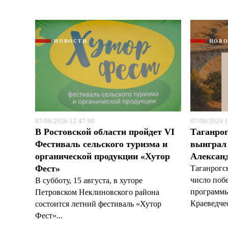
НОВОСТИ
НОВ
07/08/2026 12:47:00
07/08/2026 1
В Ростовской области пройдет VI
Таганрог
Фестиваль сельского туризма и
выиграл 
органической продукции «Хутор
Александ
Фест»
Таганрогс
число поб
В субботу, 15 августа, в хуторе
программы
Петровском Неклиновского района
Краеведчес
состоится летний фестиваль «Хутор
Фест»...