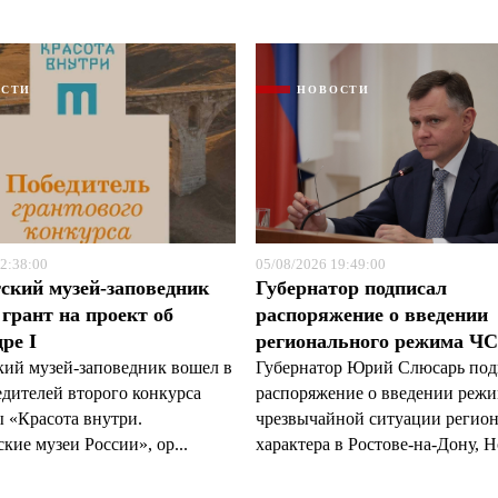
ОСТИ
НОВОСТИ
Я согласен с
Я согласен с
политикой конфиденциальности и защиты информации
политикой конфиденциальности и защиты информации
2:38:00
05/08/2026 19:49:00
ский музей-заповедник
Губернатор подписал
грант на проект об
распоряжение о введении
ре I
регионального режима Ч
кий музей-заповедник вошел в
Губернатор Юрий Слюсарь под
едителей второго конкурса
распоряжение о введении реж
 «Красота внутри.
чрезвычайной ситуации регио
кие музеи России», ор...
характера в Ростове-на-Дону, Н