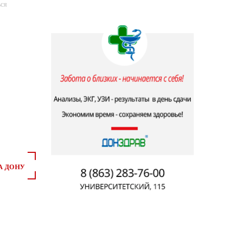
ся
А ДОНУ