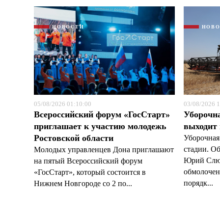
НОВОСТИ
НОВ
05/08/2026 01:10:00
03/08/2026 1
Всероссийский форум «ГосСтарт»
Уборочн
приглашает к участию молодежь
выходит
Ростовской области
Уборочная
стадии. О
Молодых управленцев Дона приглашают
Юрий Слюс
на пятый Всероссийский форум
обмолочено
«ГосСтарт», который состоится в
порядк...
Нижнем Новгороде со 2 по...