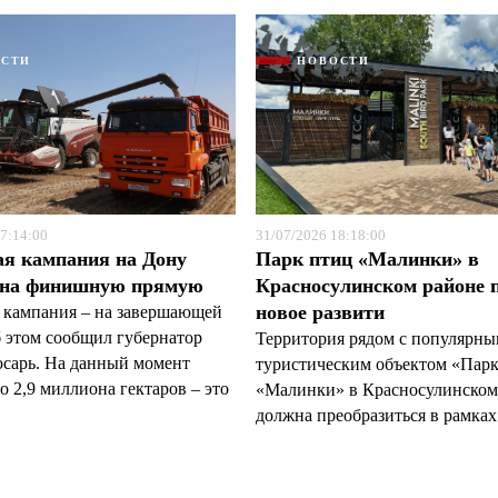
ОСТИ
НОВОСТИ
7:14:00
31/07/2026 18:18:00
ая кампания на Дону
Парк птиц «Малинки» в
 на финишную прямую
Красносулинском районе 
новое развити
 кампания – на завершающей
б этом сообщил губернатор
Территория рядом с популярн
арь. На данный момент
туристическим объектом «Пар
 2,9 миллиона гектаров – это
«Малинки» в Красносулинском
должна преобразиться в рамках 