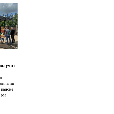
получит
ым
ком птиц
 районе
реа...