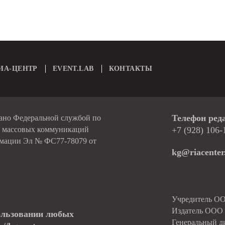
ИА-ЦЕНТР
EVENT.LAB
КОНТАКТЫ
Телефон ред
вано Федеральной службой по
и массовых коммуникаций
+7 (928) 106-
рмации Эл № ФС77-78079 от
kg@riacenter
Учредитель О
Издатель ОО
ользовании любых
Генеральный д