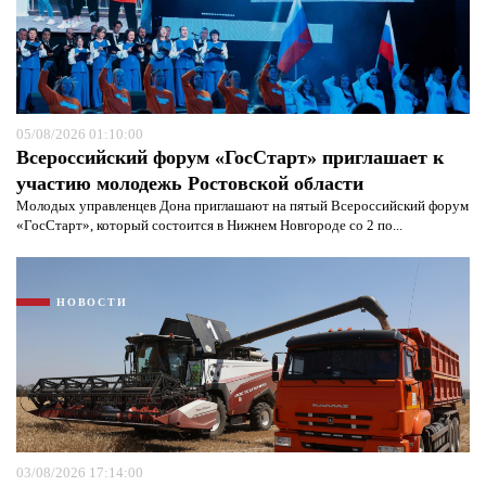
Я согласен с
политикой конфиденциальности и
защиты информации*
Я согласен с
политикой конфиденциальности и
защиты информации*
05/08/2026 01:10:00
Всероссийский форум «ГосСтарт» приглашает к
участию молодежь Ростовской области
Молодых управленцев Дона приглашают на пятый Всероссийский форум
«ГосСтарт», который состоится в Нижнем Новгороде со 2 по...
НОВОСТИ
03/08/2026 17:14:00