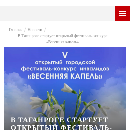
ГОРОДСКОЙ ПОРТАЛ
Главная
Новости
В Таганроге стартует открытый фестиваль-конкурс
НОВОСТИ
«Весенняя капель»
ВОПРОС НЕДЕЛИ
ПРЕМЬЕРА
ТАМ И ТУТ
СТИЛЬ ЖИЗНИ
ХАЙП
ЧЕЛОВЕК ОСОБЕННЫЙ
В ТАГАНРОГЕ СТАРТУЕТ
КУЛЬТ ЕДЫ
ОТКРЫТЫЙ ФЕСТИВАЛЬ-
АФИША