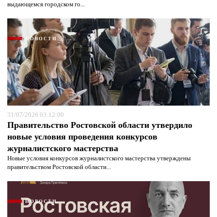
выдающемся городском го...
НОВОСТИ
Я согласен с
политикой конфиденциальности и
защиты информации*
Я согласен с
политикой конфиденциальности и
защиты информации*
31/07/2026 03:12:00
Правительство Ростовской области утвердило
новые условия проведения конкурсов
журналистского мастерства
Новые условия конкурсов журналистского мастерства утверждены
правительством Ростовской области...
НОВОСТИ