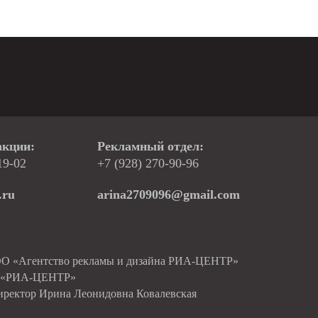
акции:
Рекламный отдел:
19-02
+7 (928) 270-90-96
.ru
arina2709096@gmail.com
ОО «Агентство рекламы и дизайна РИА-ЦЕНТР»
О «РИА-ЦЕНТР»
иректор Ирина Леонидовна Ковалевская