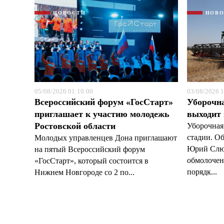
НОВОСТИ
НОВ
05/08/2026 01:10:00
03/08/2026 1
Всероссийский форум «ГосСтарт»
Уборочн
приглашает к участию молодежь
выходит
Ростовской области
Уборочная
стадии. О
Молодых управленцев Дона приглашают
Юрий Слюс
на пятый Всероссийский форум
обмолочено
«ГосСтарт», который состоится в
порядк...
Нижнем Новгороде со 2 по...