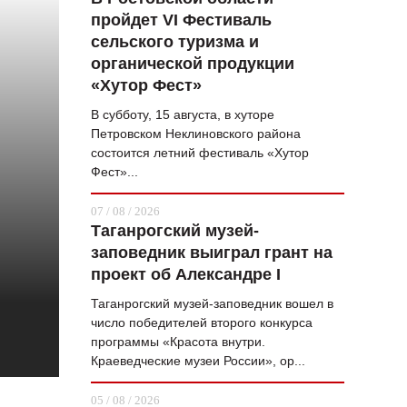
пройдет VI Фестиваль
ВОПРОС НЕДЕЛИ
сельского туризма и
ПРЕМЬЕРА
органической продукции
«Хутор Фест»
ТАМ И ТУТ
В субботу, 15 августа, в хуторе
СТИЛЬ ЖИЗНИ
Петровском Неклиновского района
состоится летний фестиваль «Хутор
ХАЙП
Фест»...
ЧЕЛОВЕК ОСОБЕННЫЙ
07 / 08 / 2026
Таганрогский музей-
КУЛЬТ ЕДЫ
заповедник выиграл грант на
АФИША
проект об Александре I
Таганрогский музей-заповедник вошел в
ЖУРНАЛ
число победителей второго конкурса
программы «Красота внутри.
Краеведческие музеи России», ор...
05 / 08 / 2026