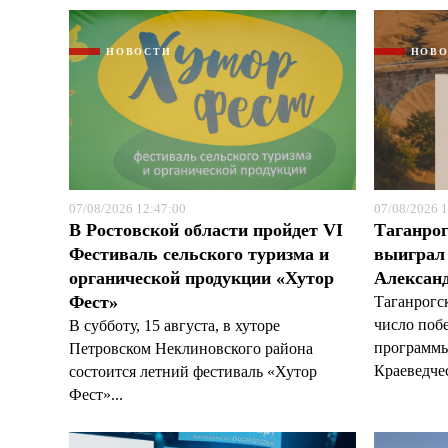
НОВОСТИ
НОВ
07/08/2026 12:47:00
07/08/2026 1
В Ростовской области пройдет VI
Таганрог
Фестиваль сельского туризма и
выиграл 
органической продукции «Хутор
Александ
Фест»
Таганрогс
число поб
В субботу, 15 августа, в хуторе
программы
Петровском Неклиновского района
Краеведчес
состоится летний фестиваль «Хутор
Фест»...