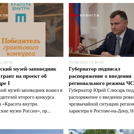
ОСТИ
НОВОСТИ
Я согласен с
Я согласен с
политикой конфиденциальности и защиты информации
политикой конфиденциальности и защиты информации
2:38:00
05/08/2026 19:49:00
ский музей-заповедник
Губернатор подписал
грант на проект об
распоряжение о введении
ре I
регионального режима Ч
кий музей-заповедник вошел в
Губернатор Юрий Слюсарь под
едителей второго конкурса
распоряжение о введении реж
 «Красота внутри.
чрезвычайной ситуации регио
кие музеи России», ор...
характера в Ростове-на-Дону, Н