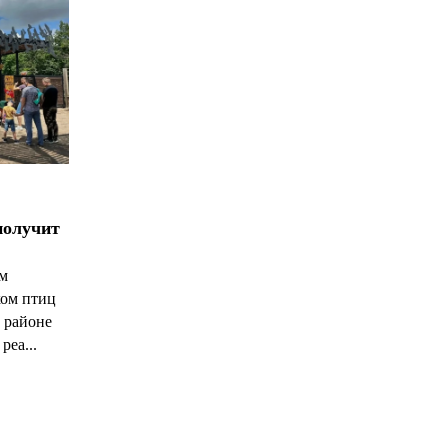
получит
ым
ком птиц
 районе
реа...