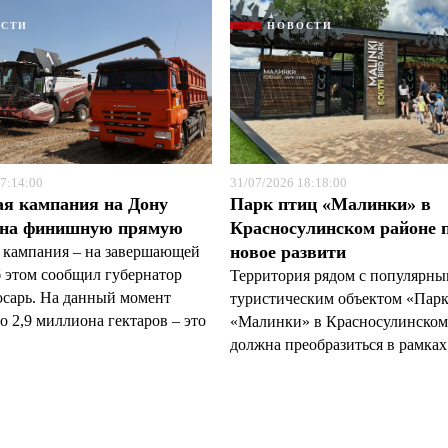
ОСТИ
НОВОСТИ
7:14:00
31/07/2026 18:18:00
ая кампания на Дону
Парк птиц «Малинки» в
 на финишную прямую
Красносулинском районе 
новое развити
 кампания – на завершающей
б этом сообщил губернатор
Территория рядом с популярн
арь. На данный момент
туристическим объектом «Пар
 2,9 миллиона гектаров – это
«Малинки» в Красносулинском
должна преобразиться в рамках 