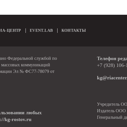
ИА-ЦЕНТР
EVENT.LAB
КОНТАКТЫ
Телефон ред
вано Федеральной службой по
и массовых коммуникаций
+7 (928) 106-
рмации Эл № ФС77-78079 от
kg@riacenter
Учредитель О
Издатель ОО
ользовании любых
Генеральный д
//kg-rostov.ru