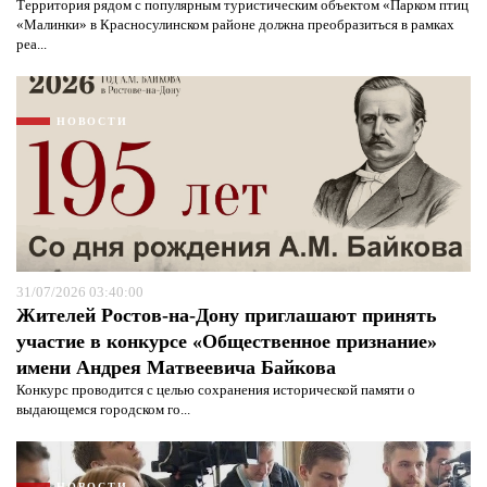
Территория рядом с популярным туристическим объектом «Парком птиц
«Малинки» в Красносулинском районе должна преобразиться в рамках
реа...
НОВОСТИ
31/07/2026 03:40:00
Жителей Ростов-на-Дону приглашают принять
участие в конкурсе «Общественное признание»
Я согласен с
политикой конфиденциальности и
имени Андрея Матвеевича Байкова
защиты информации*
Я согласен с
политикой конфиденциальности и
Конкурс проводится с целью сохранения исторической памяти о
защиты информации*
выдающемся городском го...
НОВОСТИ