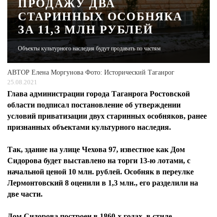
ПРОДАЖУ ДВА
СТАРИННЫХ ОСОБНЯКА
ЖУРНАЛ
ЗА 11,3 МЛН РУБЛЕЙ
Объекты культурного наследия будут продавать по частям
АВТОР
Елена Моргунова Фото: Исторический Таганрог
25.08.2021
Глава администрации города Таганрога Ростовской
области подписал постановление об утверждении
условий приватизации двух старинных особняков, ранее
признанных объектами культурного наследия.
Так, здание на улице Чехова 97, известное как Дом
Сидорова будет выставлено на торги 13-ю лотами, с
начальной ценой 10 млн. рублей. Особняк в переулке
Лермонтовский 8 оценили в 1,3 млн., его разделили на
две части.
Дом Сидорова построен в 1860-х годах, в стиле