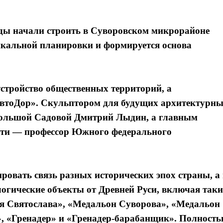
еды начали строить в Суворовском микрорайоне
тикальной планировки и формируется основа
устройство общественных территорий, а
втоДор». Скульптором для будущих архитектурн
Большой Садовой Дмитрий Лыдин, а главным
сти — профессор Южного федерального
ровать связь разных исторических эпох страны, а 
логические объекты от Древней Руси, включая таки
зя Святослава», «Медальон Суворова», «Медальон
, «Гренадер» и «Гренадер-барабанщик». Полност