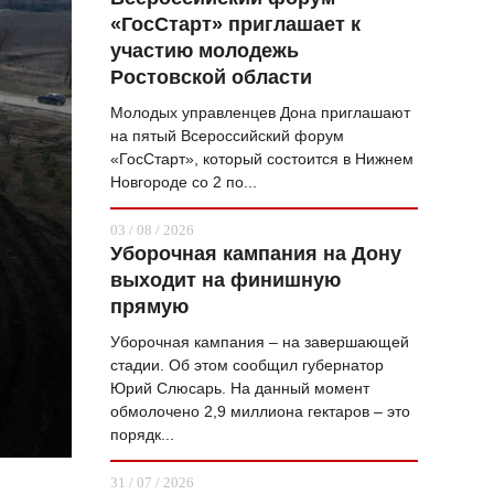
«ГосСтарт» приглашает к
ВОПРОС НЕДЕЛИ
участию молодежь
ПРЕМЬЕРА
Ростовской области
ТАМ И ТУТ
Молодых управленцев Дона приглашают
на пятый Всероссийский форум
СТИЛЬ ЖИЗНИ
«ГосСтарт», который состоится в Нижнем
Новгороде со 2 по...
ХАЙП
03 / 08 / 2026
ЧЕЛОВЕК ОСОБЕННЫЙ
Уборочная кампания на Дону
выходит на финишную
КУЛЬТ ЕДЫ
прямую
АФИША
Уборочная кампания – на завершающей
стадии. Об этом сообщил губернатор
ЖУРНАЛ
Юрий Слюсарь. На данный момент
обмолочено 2,9 миллиона гектаров – это
порядк...
31 / 07 / 2026