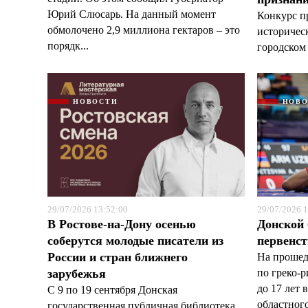
Юрий Слюсарь. На данный момент
Конкурс п
обмолочено 2,9 миллиона гектаров – это
историчес
порядк...
городском 
НОВОСТИ
НОВ
29/07/2026 13:52:00
29/07/2026 1
В Ростове-на-Дону осенью
Донской 
соберутся молодые писатели из
первенст
России и стран ближнего
На прошед
зарубежья
по греко-
до 17 лет 
С 9 по 19 сентября Донская
областног
государственная публичная библиотека