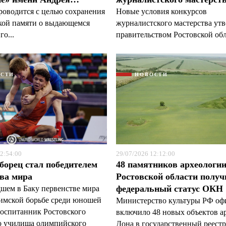
роводится с целью сохранения
Новые условия конкурсов
кой памяти о выдающемся
журналистского мастерства ут
го...
правительством Ростовской обл
ОСТИ
НОВОСТИ
2:54:00
29/07/2026 12:12:00
борец стал победителем
48 памятников археологи
ва мира
Ростовской области полу
федеральный статус ОКН
шем в Баку первенстве мира
римской борьбе среди юношей
Министерство культуры РФ оф
воспитанник Ростовского
включило 48 новых объектов а
о училища олимпийского
Дона в государственный реестр