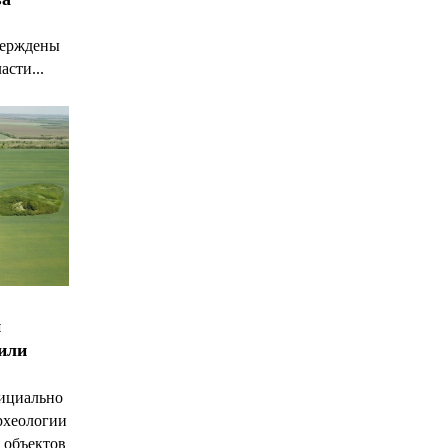
верждены
асти...
и
чили
ициально
рхеологии
 объектов