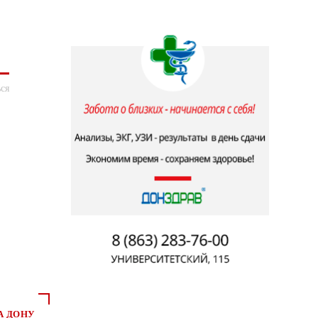
ся
А ДОНУ