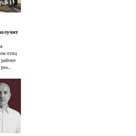
получит
ым
ком птиц
 районе
реа...