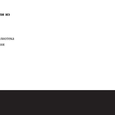
ли из
блиотека
ния