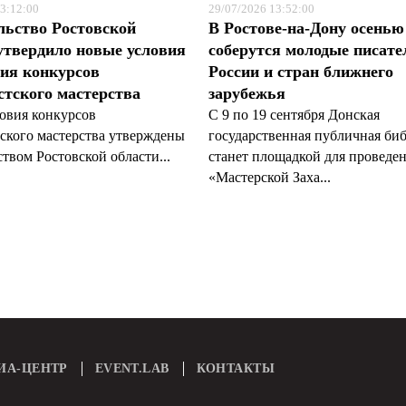
3:12:00
29/07/2026 13:52:00
льство Ростовской
В Ростове-на-Дону осенью
утвердило новые условия
соберутся молодые писате
ия конкурсов
России и стран ближнего
тского мастерства
зарубежья
овия конкурсов
С 9 по 19 сентября Донская
ского мастерства утверждены
государственная публичная би
твом Ростовской области...
станет площадкой для проведе
«Мастерской Заха...
ИА-ЦЕНТР
EVENT.LAB
КОНТАКТЫ