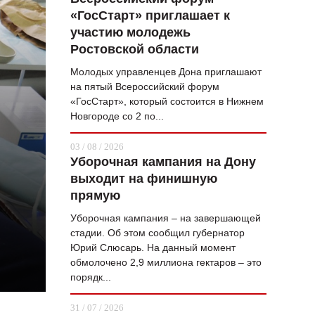
«ГосСтарт» приглашает к
ВОПРОС НЕДЕЛИ
участию молодежь
ПРЕМЬЕРА
Ростовской области
ТАМ И ТУТ
Молодых управленцев Дона приглашают
на пятый Всероссийский форум
СТИЛЬ ЖИЗНИ
«ГосСтарт», который состоится в Нижнем
Новгороде со 2 по...
ХАЙП
03 / 08 / 2026
ЧЕЛОВЕК ОСОБЕННЫЙ
Уборочная кампания на Дону
выходит на финишную
КУЛЬТ ЕДЫ
прямую
АФИША
Уборочная кампания – на завершающей
стадии. Об этом сообщил губернатор
ЖУРНАЛ
Юрий Слюсарь. На данный момент
обмолочено 2,9 миллиона гектаров – это
порядк...
31 / 07 / 2026