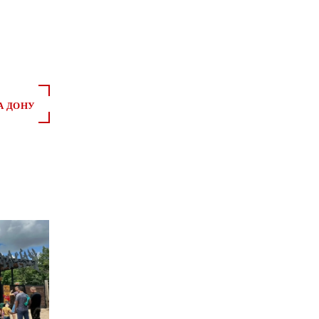
А ДОНУ
*
*