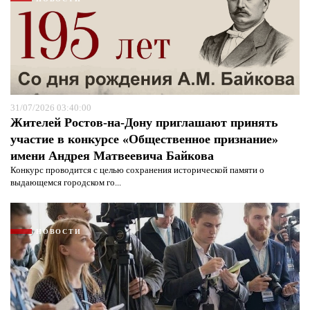
31/07/2026 03:40:00
Жителей Ростов-на-Дону приглашают принять
участие в конкурсе «Общественное признание»
имени Андрея Матвеевича Байкова
Конкурс проводится с целью сохранения исторической памяти о
выдающемся городском го...
Я согласен с
политикой конфиденциальности и
защиты информации*
Я согласен с
политикой конфиденциальности и
защиты информации*
НОВОСТИ