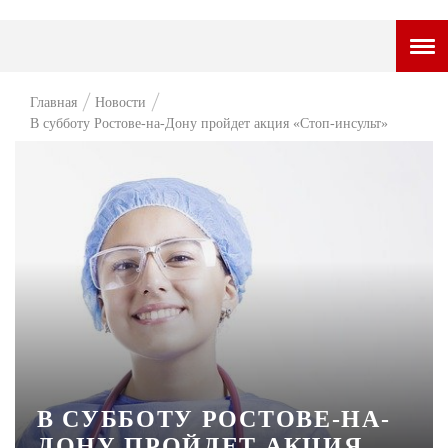
ГОРОДСКОЙ ПОРТАЛ
Главная
Новости
В субботу Ростове-на-Дону пройдет акция «Стоп-инсульт»
НОВОСТИ
ВОПРОС НЕДЕЛИ
ПРЕМЬЕРА
ТАМ И ТУТ
СТИЛЬ ЖИЗНИ
ХАЙП
ЧЕЛОВЕК ОСОБЕННЫЙ
КУЛЬТ ЕДЫ
В СУББОТУ РОСТОВЕ-НА-
ДОНУ ПРОЙДЕТ АКЦИЯ
АФИША