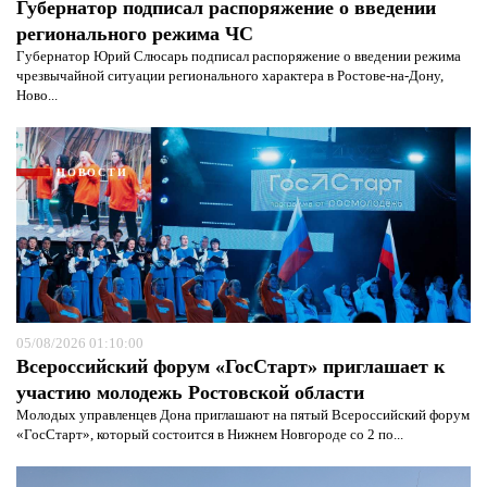
Губернатор подписал распоряжение о введении
регионального режима ЧС
Губернатор Юрий Слюсарь подписал распоряжение о введении режима
чрезвычайной ситуации регионального характера в Ростове-на-Дону,
Ново...
НОВОСТИ
05/08/2026 01:10:00
Всероссийский форум «ГосСтарт» приглашает к
Я согласен с
политикой конфиденциальности и
участию молодежь Ростовской области
защиты информации*
Я согласен с
политикой конфиденциальности и
защиты информации*
Молодых управленцев Дона приглашают на пятый Всероссийский форум
«ГосСтарт», который состоится в Нижнем Новгороде со 2 по...