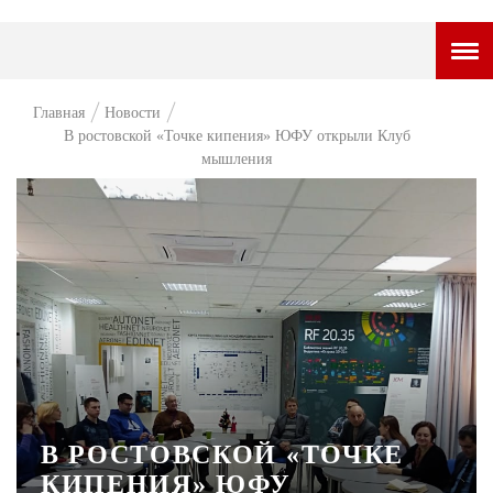
ГОРОДСКОЙ ПОРТАЛ
Главная
Новости
В ростовской «Точке кипения» ЮФУ открыли Клуб
НОВОСТИ
мышления
ВОПРОС НЕДЕЛИ
ПРЕМЬЕРА
ТАМ И ТУТ
СТИЛЬ ЖИЗНИ
ХАЙП
ЧЕЛОВЕК ОСОБЕННЫЙ
В РОСТОВСКОЙ «ТОЧКЕ
КУЛЬТ ЕДЫ
КИПЕНИЯ» ЮФУ
АФИША