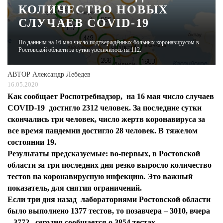
КОЛИЧЕСТВО НОВЫХ
СЛУЧАЕВ COVID-19
ЖУРНАЛ
По данным на 16 мая число подтверждённых больных коронавирусом в
Ростовской области за сутки увеличилось на 112.
АВТОР
Александр Лебедев
16.05.2020
Как сообщает Роспотребнадзор, на 16 мая число случаев
COVID-19 достигло 2312 человек. За последние сутки
скончались три человек, число жертв коронавируса за
все время пандемии достигло 28 человек. В тяжелом
состоянии 19.
Результаты предсказуемые: во-первых, в Ростовской
области за три последних дня резко выросло количество
тестов на коронавирусную инфекцию. Это важный
показатель, для снятия ограничений.
Если три дня назад лабораториями Ростовской области
было выполнено 1377 тестов, то позавчера – 3010, вчера
– 3772, сегодня сообщается о 3854 тестах.