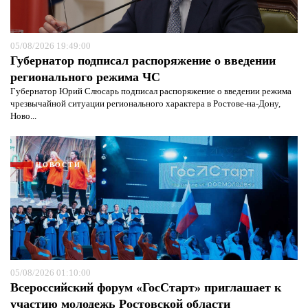
05/08/2026 19:49:00
Губернатор подписал распоряжение о введении
регионального режима ЧС
Губернатор Юрий Слюсарь подписал распоряжение о введении режима
чрезвычайной ситуации регионального характера в Ростове-на-Дону,
Я согласен с
политикой конфиденциальности и
Ново...
защиты информации*
Я согласен с
политикой конфиденциальности и
защиты информации*
НОВОСТИ
05/08/2026 01:10:00
Всероссийский форум «ГосСтарт» приглашает к
участию молодежь Ростовской области