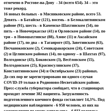
отмечено в Ростове-на-Дону - 34 (всего 654). 34 – это
тоже рекорд.
16 новых больных - в Мясниковском районе, всего 53.
Девять – в Батайске (121), восемь - в Белокалитвинском
районе (91), шесть - в Каменске-Шахтинском (54), по
пять – в Новочеркасске (41) и Орловском районе (14), по
три – в Новошахтинске (88), Азове (11) и Аксайском
районе (17), по два – в Таганроге (43), Заветинском (63),
Песчанокопском (2), Семикаракорском (24), Советском
(2) и Целинском районах (14), по одному – в Шахтах (97),
Волгодонске (43), Боковском (3), Весёловском (55),
Волгодонском (25), Красносулинском (37),
Константиновском (34) и Октябрьском (23) районах.
До сих пор не зарегистрировано ни одного случая
COVID-19 только в Родионово-Несветайском районе.
Пресс-служба губернатора сообщает, что в стационарах
проходят лечение 382 пациента. Загруженность
подготовленного коечного фонда составляет 14,3%. Под
медицинским наблюдением - 6 958 человек, из них на
самоизоляции по месту жительства – 6 933 человека.