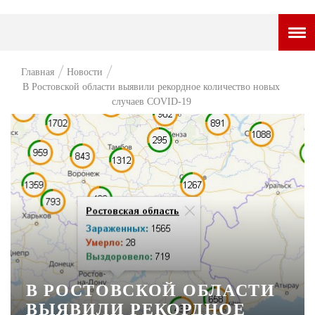
ГОРОДСКОЙ ПОРТАЛ
Главная
Новости
В Ростовской области выявили рекордное количество новых
НОВОСТИ
случаев COVID-19
ВОПРОС НЕДЕЛИ
ПРЕМЬЕРА
ТАМ И ТУТ
СТИЛЬ ЖИЗНИ
ХАЙП
ЧЕЛОВЕК ОСОБЕННЫЙ
В РОСТОВСКОЙ ОБЛАСТИ
КУЛЬТ ЕДЫ
ВЫЯВИЛИ РЕКОРДНОЕ
АФИША