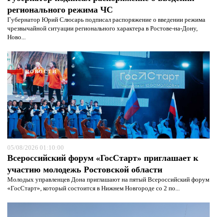
регионального режима ЧС
Губернатор Юрий Слюсарь подписал распоряжение о введении режима
чрезвычайной ситуации регионального характера в Ростове-на-Дону,
Ново...
Я согласен с
политикой конфиденциальности и
защиты информации*
Я согласен с
политикой конфиденциальности и
защиты информации*
НОВОСТИ
05/08/2026 01:10:00
Всероссийский форум «ГосСтарт» приглашает к
участию молодежь Ростовской области
Молодых управленцев Дона приглашают на пятый Всероссийский форум
«ГосСтарт», который состоится в Нижнем Новгороде со 2 по...