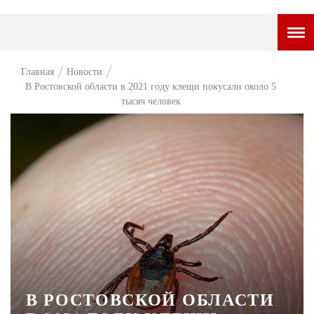
ГОРОДСКОЙ ПОРТАЛ
Главная
Новости
В Ростовской области в 2021 году клещи покусали около 5
НОВОСТИ
тысяч человек
ВОПРОС НЕДЕЛИ
ПРЕМЬЕРА
ТАМ И ТУТ
СТИЛЬ ЖИЗНИ
ХАЙП
ЧЕЛОВЕК ОСОБЕННЫЙ
КУЛЬТ ЕДЫ
В РОСТОВСКОЙ ОБЛАСТИ
АФИША