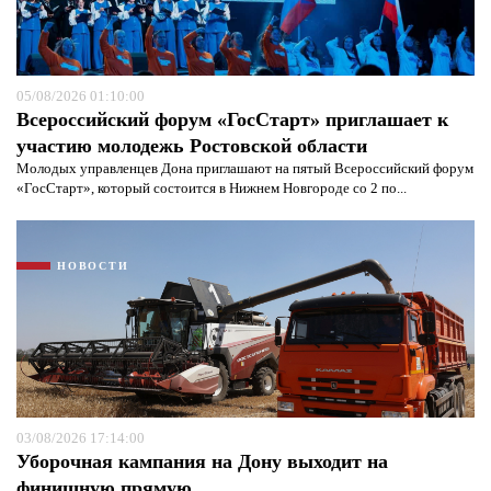
05/08/2026 01:10:00
Всероссийский форум «ГосСтарт» приглашает к
участию молодежь Ростовской области
Молодых управленцев Дона приглашают на пятый Всероссийский форум
«ГосСтарт», который состоится в Нижнем Новгороде со 2 по...
Я согласен с
политикой конфиденциальности и
НОВОСТИ
защиты информации*
Я согласен с
политикой конфиденциальности и
защиты информации*
03/08/2026 17:14:00
Уборочная кампания на Дону выходит на
финишную прямую