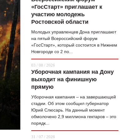
«ГосСтарт» приглашает к
ВОПРОС НЕДЕЛИ
участию молодежь
ПРЕМЬЕРА
Ростовской области
ТАМ И ТУТ
Молодых управленцев Дона приглашают
на пятый Всероссийский форум
СТИЛЬ ЖИЗНИ
«ГосСтарт», который состоится в Нижнем
Новгороде со 2 по...
ХАЙП
03 / 08 / 2026
ЧЕЛОВЕК ОСОБЕННЫЙ
Уборочная кампания на Дону
выходит на финишную
КУЛЬТ ЕДЫ
прямую
АФИША
Уборочная кампания – на завершающей
стадии. Об этом сообщил губернатор
ЖУРНАЛ
Юрий Слюсарь. На данный момент
обмолочено 2,9 миллиона гектаров – это
порядк...
31 / 07 / 2026