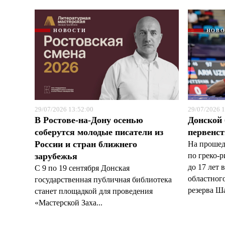
НОВОСТИ
НОВ
29/07/2026 13:52:00
29/07/2026 1
В Ростове-на-Дону осенью
Донской 
соберутся молодые писатели из
первенст
России и стран ближнего
На прошед
зарубежья
по греко-
до 17 лет 
С 9 по 19 сентября Донская
областног
государственная публичная библиотека
резерва Ша
станет площадкой для проведения
«Мастерской Заха...