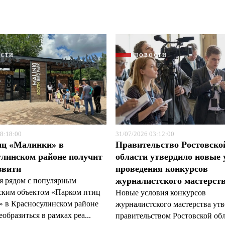
ОСТИ
НОВОСТИ
Я согласен с
Я согласен с
политикой конфиденциальности и защиты информации
политикой конфиденциальности и защиты информации
8:18:00
31/07/2026 03:12:00
иц «Малинки» в
Правительство Ростовско
линском районе получит
области утвердило новые 
звити
проведения конкурсов
журналистского мастерст
я рядом с популярным
ским объектом «Парком птиц
Новые условия конкурсов
 в Красносулинском районе
журналистского мастерства ут
образиться в рамках реа...
правительством Ростовской обл