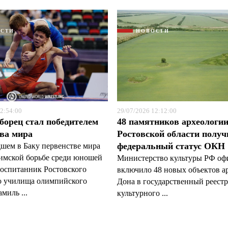
ОСТИ
НОВОСТИ
2:54:00
29/07/2026 12:12:00
борец стал победителем
48 памятников археологи
ва мира
Ростовской области полу
федеральный статус ОКН
шем в Баку первенстве мира
римской борьбе среди юношей
Министерство культуры РФ оф
воспитанник Ростовского
включило 48 новых объектов а
о училища олимпийского
Дона в государственный реестр
миль ...
культурного ...