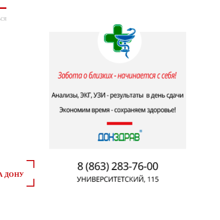
ся
А ДОНУ