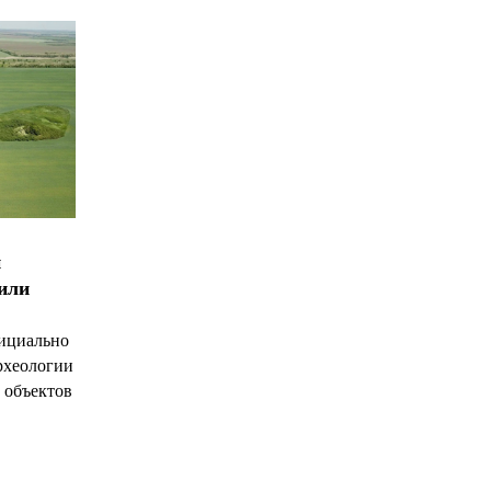
и
чили
ициально
рхеологии
 объектов