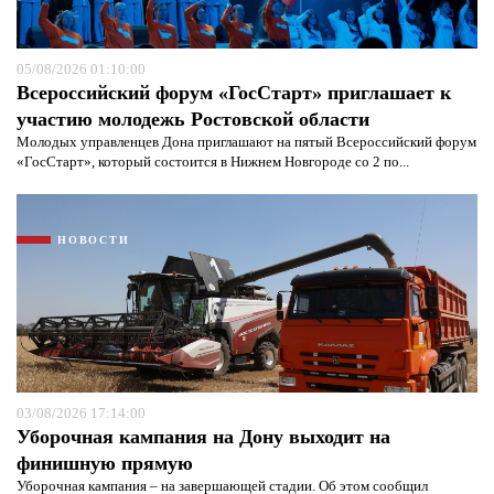
05/08/2026 01:10:00
Всероссийский форум «ГосСтарт» приглашает к
участию молодежь Ростовской области
Молодых управленцев Дона приглашают на пятый Всероссийский форум
«ГосСтарт», который состоится в Нижнем Новгороде со 2 по...
НОВОСТИ
Я согласен с
политикой конфиденциальности и
защиты информации*
Я согласен с
политикой конфиденциальности и
защиты информации*
03/08/2026 17:14:00
Уборочная кампания на Дону выходит на
финишную прямую
Уборочная кампания – на завершающей стадии. Об этом сообщил