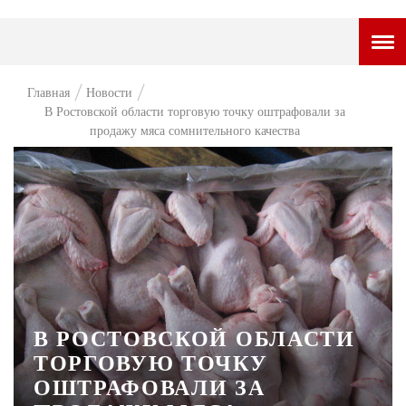
ГОРОДСКОЙ ПОРТАЛ
Главная
Новости
В Ростовской области торговую точку оштрафовали за
НОВОСТИ
продажу мяса сомнительного качества
ВОПРОС НЕДЕЛИ
ПРЕМЬЕРА
ТАМ И ТУТ
СТИЛЬ ЖИЗНИ
ХАЙП
В РОСТОВСКОЙ ОБЛАСТИ
ЧЕЛОВЕК ОСОБЕННЫЙ
ТОРГОВУЮ ТОЧКУ
КУЛЬТ ЕДЫ
ОШТРАФОВАЛИ ЗА
АФИША