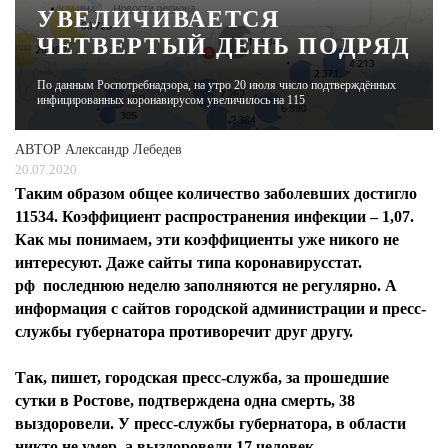
УВЕЛИЧИВАЕТСЯ
ЧЕТВЕРТЫЙ ДЕНЬ ПОДРЯД
ЖУРНАЛ
По данным Роспотребнадзора, на утро 20 июля число подтверждённых
инфицированных коронавирусом увеличилось на 115
АВТОР
Александр Лебедев
20.07.2020
Таким образом общее количество заболевших достигло
11534. Коэффициент распространения инфекции – 1,07.
Как мы понимаем, эти коэффициенты уже никого не
интересуют. Даже сайты типа коронавирусстат.
рф последнюю неделю заполняются не регулярно. А
информация с сайтов городской администрации и пресс-
службы губернатора противоречит друг другу.
Так, пишет, городская пресс-служба, за прошедшие
сутки в Ростове, подтверждена одна смерть, 38
выздоровели. У пресс-службы губернатора, в области
никто не умер, а выздоровели 17 человек.