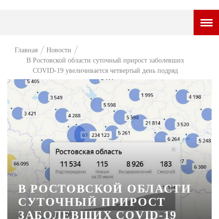
ГОРОДСКОЙ ПОРТАЛ
Главная
Новости
В Ростовской области суточный прирост заболевших
НОВОСТИ
COVID-19 увеличивается четвертый день подряд
ВОПРОС НЕДЕЛИ
ПРЕМЬЕРА
ТАМ И ТУТ
СТИЛЬ ЖИЗНИ
ХАЙП
ЧЕЛОВЕК ОСОБЕННЫЙ
В РОСТОВСКОЙ ОБЛАСТИ
СУТОЧНЫЙ ПРИРОСТ
КУЛЬТ ЕДЫ
ЗАБОЛЕВШИХ COVID-19
АФИША