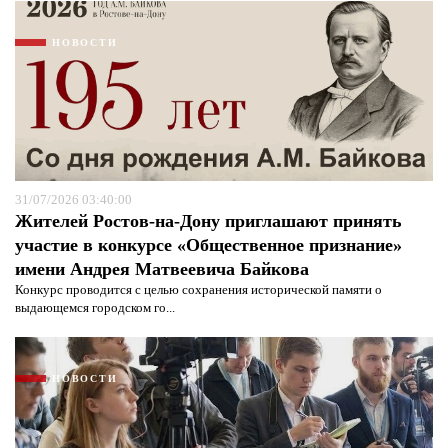
НОВОСТИ
31/07/2026 03:40:00
Жителей Ростов-на-Дону приглашают принять
участие в конкурсе «Общественное признание»
имени Андрея Матвеевича Байкова
Конкурс проводится с целью сохранения исторической памяти о
Я согласен с
политикой конфиденциальности и
выдающемся городском го...
защиты информации*
Я согласен с
политикой конфиденциальности и
защиты информации*
НОВОСТИ