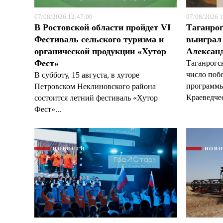
07/08/2026 12:47:00
07/08/2026 1
В Ростовской области пройдет VI
Таганрог
Фестиваль сельского туризма и
выиграл 
органической продукции «Хутор
Александ
Фест»
Таганрогс
число поб
В субботу, 15 августа, в хуторе
программы
Петровском Неклиновского района
Краеведчес
состоится летний фестиваль «Хутор
Фест»...
НОВОСТИ
НОВ