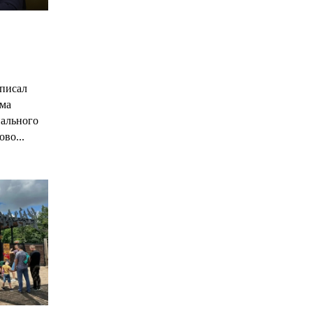
С
писал
има
нального
ово...