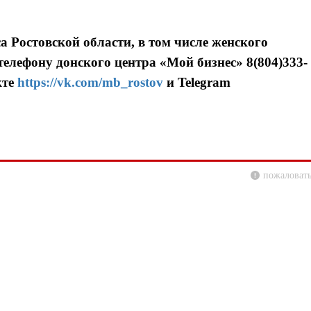
 Ростовской области, в том числе женского
елефону донского центра «Мой бизнес» 8(804)333-
кте
https://vk.com/mb_rostov
и Telegram
пожаловать
Я согласен с
Я согласен с
политикой конфиденциальности и защиты информации
политикой конфиденциальности и защиты информации