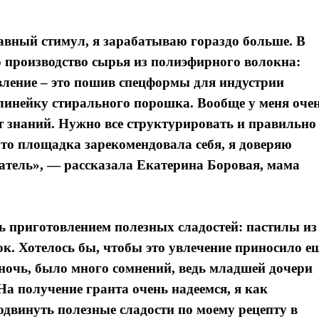
авный стимул, я зарабатываю гораздо больше. В
то производство сырья из полиэфирного волокна:
вление – это пошив спецформы для индустрии
линейку стирального порошка. Вообще у меня оче
ает знаний. Нужно все структурировать и правильно
Это площадка зарекомендовала себя, я доверяю
тель», — рассказала Екатерина Боровая, мама
ь приготовлением полезных сладостей: пастилы из
ок. Хотелось бы, чтобы это увлечение приносило е
 ночь, было много сомнений, ведь младшей дочери
На получение гранта очень надеемся, я как
одвинуть полезные сладости по моему рецепту в