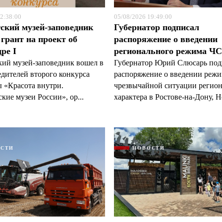
2:38:00
05/08/2026 19:49:00
ский музей-заповедник
Губернатор подписал
грант на проект об
распоряжение о введении
ре I
регионального режима Ч
кий музей-заповедник вошел в
Губернатор Юрий Слюсарь под
едителей второго конкурса
распоряжение о введении реж
 «Красота внутри.
чрезвычайной ситуации регио
кие музеи России», ор...
характера в Ростове-на-Дону, Н
ОСТИ
НОВОСТИ