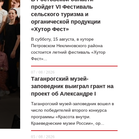
пройдет VI Фестиваль
ВОПРОС НЕДЕЛИ
сельского туризма и
ПРЕМЬЕРА
органической продукции
«Хутор Фест»
ТАМ И ТУТ
В субботу, 15 августа, в хуторе
СТИЛЬ ЖИЗНИ
Петровском Неклиновского района
состоится летний фестиваль «Хутор
ХАЙП
Фест»...
ЧЕЛОВЕК ОСОБЕННЫЙ
07 / 08 / 2026
Таганрогский музей-
КУЛЬТ ЕДЫ
заповедник выиграл грант на
АФИША
проект об Александре I
Таганрогский музей-заповедник вошел в
ЖУРНАЛ
число победителей второго конкурса
программы «Красота внутри.
Краеведческие музеи России», ор...
05 / 08 / 2026