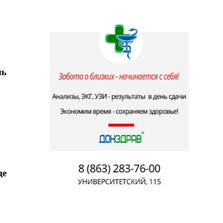
нь
ще