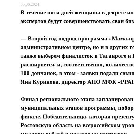
05.06.2024
В течение пяти дней женщины в декрете и
экспертов будут совершенствовать свои би
— Второй год подряд программа «Мама-пр
административном центре, но и в других г
также выберем финалисток в Таганроге и
расширяется, и, соответственно, количест
100 дончанок, в этом - заявки подали свы
Яна Куринова, директор АНО МФК «РРА
Финал регионального этапа запланирован
муниципальных этапов программы, поборю
финале. Победительница, которая презенту
Ростовскую область на всероссийском уров
миллион рублей и поддержку партнёров.