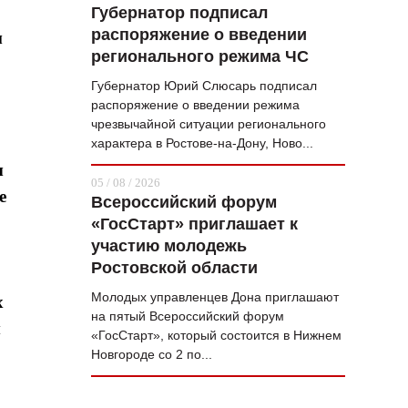
Губернатор подписал
распоряжение о введении
м
регионального режима ЧС
Губернатор Юрий Слюсарь подписал
распоряжение о введении режима
чрезвычайной ситуации регионального
характера в Ростове-на-Дону, Ново...
ы
05 / 08 / 2026
е
Всероссийский форум
«ГосСтарт» приглашает к
участию молодежь
Ростовской области
Молодых управленцев Дона приглашают
х
на пятый Всероссийский форум
м
«ГосСтарт», который состоится в Нижнем
Новгороде со 2 по...