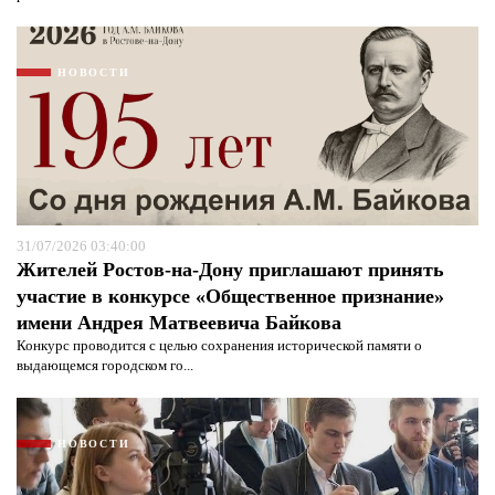
НОВОСТИ
31/07/2026 03:40:00
Жителей Ростов-на-Дону приглашают принять
участие в конкурсе «Общественное признание»
имени Андрея Матвеевича Байкова
Я согласен с
политикой конфиденциальности и
Конкурс проводится с целью сохранения исторической памяти о
защиты информации*
Я согласен с
политикой конфиденциальности и
выдающемся городском го...
защиты информации*
НОВОСТИ