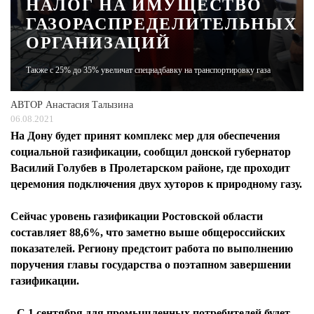
НАЛОГ НА ИМУЩЕСТВО
ГАЗОРАСПРЕДЕЛИТЕЛЬНЫХ
ЖУРНАЛ
ОРГАНИЗАЦИЙ
Также с 25% до 35% увеличат спецнадбавку на транспортировку газа
АВТОР
Анастасия Талызина
06.08.2021
На Дону будет принят комплекс мер для обеспечения
социальной газификации, сообщил донской губернатор
Василий Голубев в Пролетарском районе, где проходит
церемония подключения двух хуторов к природному газу.
Сейчас уровень газификации Ростовской области
составляет 88,6%, что заметно выше общероссийских
показателей. Региону предстоит работа по выполнению
поручения главы государства о поэтапном завершении
газификации.
- С 1 сентября для промышленных потребителей будет