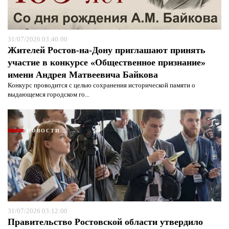
Я согласен с
политикой конфиденциальности и
защиты информации*
Я согласен с
политикой конфиденциальности и
защиты информации*
31/07/2026 03:40:00
Жителей Ростов-на-Дону приглашают принять
участие в конкурсе «Общественное признание»
имени Андрея Матвеевича Байкова
Конкурс проводится с целью сохранения исторической памяти о
выдающемся городском го...
НОВОСТИ
31/07/2026 03:12:00
Правительство Ростовской области утвердило