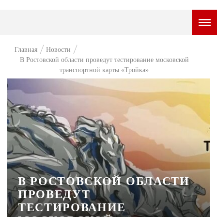
ГОРОДСКОЙ ПОРТАЛ
Главная
Новости
В Ростовской области проведут тестирование московской
НОВОСТИ
транспортной карты «Тройка»
ВОПРОС НЕДЕЛИ
ПРЕМЬЕРА
ТАМ И ТУТ
СТИЛЬ ЖИЗНИ
ХАЙП
В РОСТОВСКОЙ ОБЛАСТИ
ЧЕЛОВЕК ОСОБЕННЫЙ
ПРОВЕДУТ
КУЛЬТ ЕДЫ
ТЕСТИРОВАНИЕ
АФИША