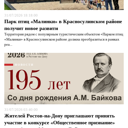
31/07/2026 18:18:00
Парк птиц «Малинки» в Красносулинском районе
получит новое развити
Территория рядом с популярным туристическим объектом «Парком птиц
«Малинки» в Красносулинском районе должна преобразиться в рамках
реа...
НОВОСТИ
31/07/2026 03:40:00
Я согласен с
политикой конфиденциальности и
защиты информации*
Жителей Ростов-на-Дону приглашают принять
Я согласен с
политикой конфиденциальности и
защиты информации*
участие в конкурсе «Общественное признание»