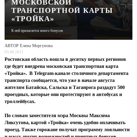
МОСКОВСКОЙ
ТРАНСПОРТНОЙ КАРТЫ
ЖУРНАЛ
«ТРОЙКА»
К ней прилагается много бонусов
АВТОР
Елена Моргунова
05.08.2021
Ростовская область вошла в десятку первых регионов
где будет внедрена московская транспортная карта
«Тройка». В Telegram-канале столичного департамента
транспорта сообщается, что уже в начале августа
жителям Батайска, Сальска и Таганрога раздадут 500
проездных, которые они протестируют в автобусах и
троллейбусах.
По словам заместителя мэра Москвы Максима
Ликсутова, картой «Тройка» очень удобно оплачивать
проезд. Также горожане получат программу лояльности
и массу других возможностей и приятных бонусов.