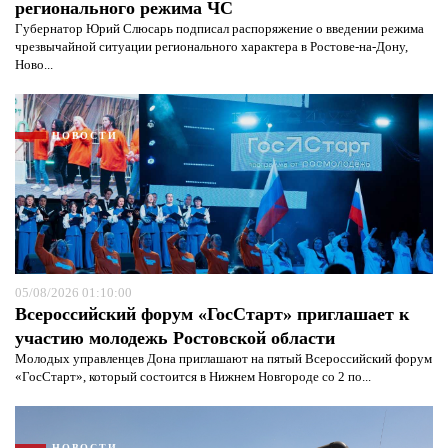
регионального режима ЧС
Губернатор Юрий Слюсарь подписал распоряжение о введении режима
чрезвычайной ситуации регионального характера в Ростове-на-Дону,
Ново...
НОВОСТИ
05/08/2026 01:10:00
Всероссийский форум «ГосСтарт» приглашает к
Я согласен с
политикой конфиденциальности и
участию молодежь Ростовской области
защиты информации*
Я согласен с
политикой конфиденциальности и
Молодых управленцев Дона приглашают на пятый Всероссийский форум
защиты информации*
«ГосСтарт», который состоится в Нижнем Новгороде со 2 по...
НОВОСТИ