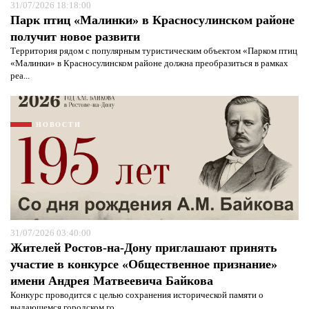
31/07/2026 18:18:00
Парк птиц «Малинки» в Красносулинском районе
получит новое развити
Территория рядом с популярным туристическим объектом «Парком птиц
«Малинки» в Красносулинском районе должна преобразиться в рамках
реа...
НОВОСТИ
31/07/2026 03:40:00
Жителей Ростов-на-Дону приглашают принять
Я согласен с
политикой конфиденциальности и
защиты информации*
Я согласен с
политикой конфиденциальности и
участие в конкурсе «Общественное признание»
защиты информации*
имени Андрея Матвеевича Байкова
Конкурс проводится с целью сохранения исторической памяти о
выдающемся городском го...