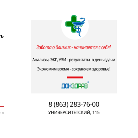
.
ть
ся