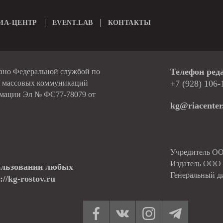
ИА-ЦЕНТР
EVENT.LAB
КОНТАКТЫ
Телефон ред
вано Федеральной службой по
и массовых коммуникаций
+7 (928) 106-
рмации Эл № ФС77-78079 от
kg@riacenter
Учредитель О
Издатель ОО
ользовании любых
Генеральный д
//kg-rostov.ru