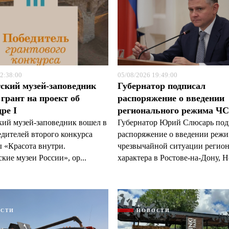
2:38:00
05/08/2026 19:49:00
ский музей-заповедник
Губернатор подписал
грант на проект об
распоряжение о введении
ре I
регионального режима Ч
кий музей-заповедник вошел в
Губернатор Юрий Слюсарь под
едителей второго конкурса
распоряжение о введении реж
 «Красота внутри.
чрезвычайной ситуации регио
кие музеи России», ор...
характера в Ростове-на-Дону, Н
ОСТИ
НОВОСТИ