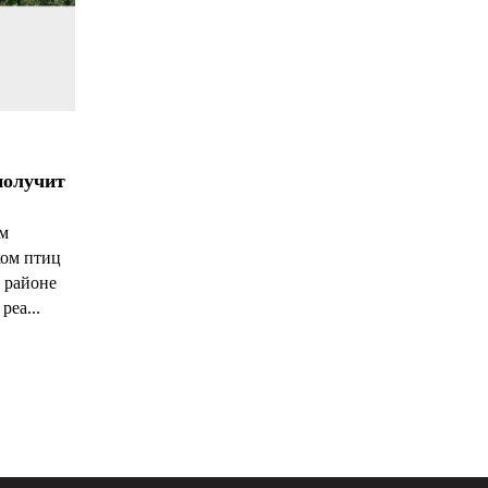
получит
ым
ком птиц
 районе
реа...