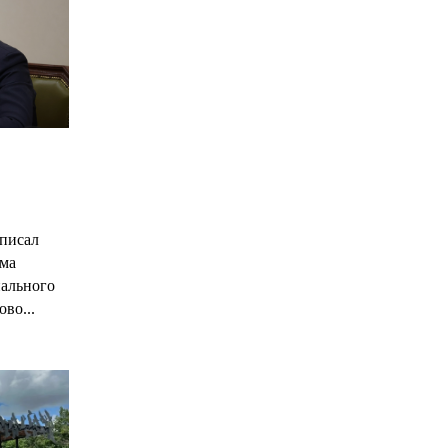
С
писал
има
нального
ово...