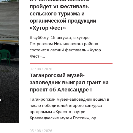
пройдет VI Фестиваль
ВОПРОС НЕДЕЛИ
сельского туризма и
ПРЕМЬЕРА
органической продукции
«Хутор Фест»
ТАМ И ТУТ
В субботу, 15 августа, в хуторе
СТИЛЬ ЖИЗНИ
Петровском Неклиновского района
состоится летний фестиваль «Хутор
ХАЙП
Фест»...
ЧЕЛОВЕК ОСОБЕННЫЙ
07 / 08 / 2026
Таганрогский музей-
КУЛЬТ ЕДЫ
заповедник выиграл грант на
АФИША
проект об Александре I
з
Таганрогский музей-заповедник вошел в
ЖУРНАЛ
число победителей второго конкурса
программы «Красота внутри.
Краеведческие музеи России», ор...
05 / 08 / 2026