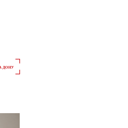
А ДОНУ
*
*