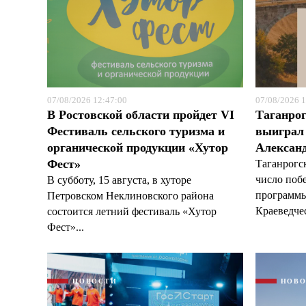
07/08/2026 12:47:00
07/08/2026 1
В Ростовской области пройдет VI
Таганрог
Фестиваль сельского туризма и
выиграл 
органической продукции «Хутор
Александ
Фест»
Таганрогс
число поб
В субботу, 15 августа, в хуторе
программы
Петровском Неклиновского района
Краеведчес
состоится летний фестиваль «Хутор
Фест»...
НОВОСТИ
НОВ