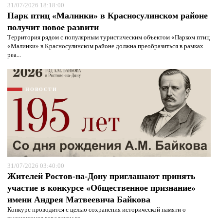
31/07/2026 18:18:00
Парк птиц «Малинки» в Красносулинском районе
получит новое развити
Территория рядом с популярным туристическим объектом «Парком птиц
«Малинки» в Красносулинском районе должна преобразиться в рамках
реа...
НОВОСТИ
31/07/2026 03:40:00
Жителей Ростов-на-Дону приглашают принять
Я согласен с
политикой конфиденциальности и
защиты информации*
Я согласен с
политикой конфиденциальности и
участие в конкурсе «Общественное признание»
защиты информации*
имени Андрея Матвеевича Байкова
Конкурс проводится с целью сохранения исторической памяти о