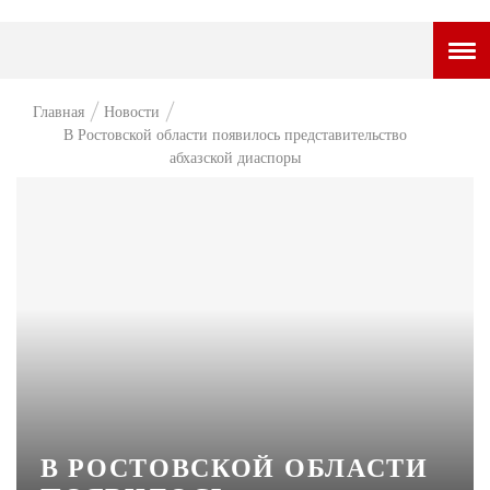
ГОРОДСКОЙ ПОРТАЛ
Главная
Новости
В Ростовской области появилось представительство
НОВОСТИ
абхазской диаспоры
ВОПРОС НЕДЕЛИ
ПРЕМЬЕРА
ТАМ И ТУТ
СТИЛЬ ЖИЗНИ
ХАЙП
ЧЕЛОВЕК ОСОБЕННЫЙ
КУЛЬТ ЕДЫ
В РОСТОВСКОЙ ОБЛАСТИ
АФИША