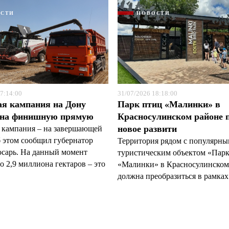
ОСТИ
НОВОСТИ
7:14:00
31/07/2026 18:18:00
ая кампания на Дону
Парк птиц «Малинки» в
 на финишную прямую
Красносулинском районе 
новое развити
 кампания – на завершающей
б этом сообщил губернатор
Территория рядом с популярн
арь. На данный момент
туристическим объектом «Пар
 2,9 миллиона гектаров – это
«Малинки» в Красносулинском
должна преобразиться в рамках 