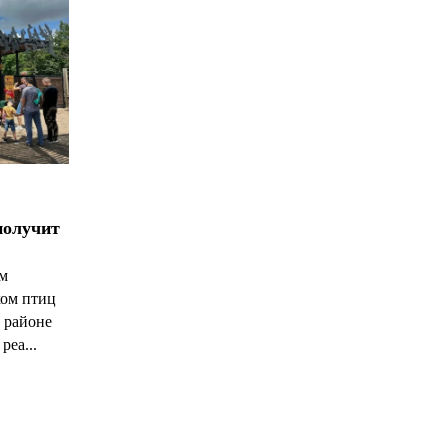
получит
ым
ком птиц
 районе
реа...