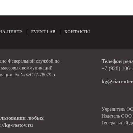
ИА-ЦЕНТР
EVENT.LAB
КОНТАКТЫ
Телефон ред
вано Федеральной службой по
и массовых коммуникаций
+7 (928) 106-
рмации Эл № ФС77-78079 от
kg@riacenter
Учредитель О
Издатель ОО
ользовании любых
Генеральный д
//kg-rostov.ru