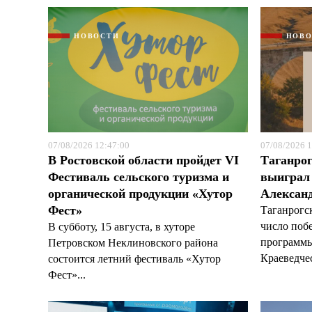
НОВОСТИ
НОВ
07/08/2026 12:47:00
07/08/2026 1
В Ростовской области пройдет VI
Таганрог
Фестиваль сельского туризма и
выиграл 
органической продукции «Хутор
Александ
Фест»
Таганрогс
число поб
В субботу, 15 августа, в хуторе
программы
Петровском Неклиновского района
Краеведчес
состоится летний фестиваль «Хутор
Фест»...