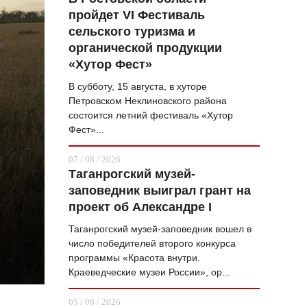
пройдет VI Фестиваль
ВОПРОС НЕДЕЛИ
сельского туризма и
ПРЕМЬЕРА
органической продукции
«Хутор Фест»
ТАМ И ТУТ
В субботу, 15 августа, в хуторе
СТИЛЬ ЖИЗНИ
Петровском Неклиновского района
состоится летний фестиваль «Хутор
ХАЙП
Фест»...
ЧЕЛОВЕК ОСОБЕННЫЙ
07 / 08 / 2026
Таганрогский музей-
КУЛЬТ ЕДЫ
заповедник выиграл грант на
АФИША
проект об Александре I
Таганрогский музей-заповедник вошел в
ЖУРНАЛ
число победителей второго конкурса
программы «Красота внутри.
Краеведческие музеи России», ор...
05 / 08 / 2026