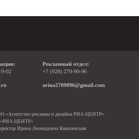
акции:
Рекламный отдел:
19-02
+7 (928) 270-90-96
.ru
arina2709096@gmail.com
ОО «Агентство рекламы и дизайна РИА-ЦЕНТР»
О «РИА-ЦЕНТР»
иректор Ирина Леонидовна Ковалевская