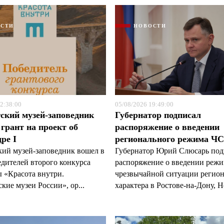
ОСТИ
НОВОСТИ
Я согласен с
Я согласен с
политикой конфиденциальности и защиты информации
политикой конфиденциальности и защиты информации
2:38:00
05/08/2026 19:49:00
ский музей-заповедник
Губернатор подписал
грант на проект об
распоряжение о введении
ре I
регионального режима Ч
кий музей-заповедник вошел в
Губернатор Юрий Слюсарь под
едителей второго конкурса
распоряжение о введении реж
 «Красота внутри.
чрезвычайной ситуации регио
кие музеи России», ор...
характера в Ростове-на-Дону, Н