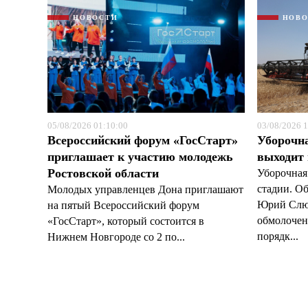
НОВОСТИ
НОВ
05/08/2026 01:10:00
03/08/2026 1
Всероссийский форум «ГосСтарт»
Уборочн
приглашает к участию молодежь
выходит
Ростовской области
Уборочная
стадии. О
Молодых управленцев Дона приглашают
Юрий Слюс
на пятый Всероссийский форум
обмолочено
«ГосСтарт», который состоится в
порядк...
Нижнем Новгороде со 2 по...