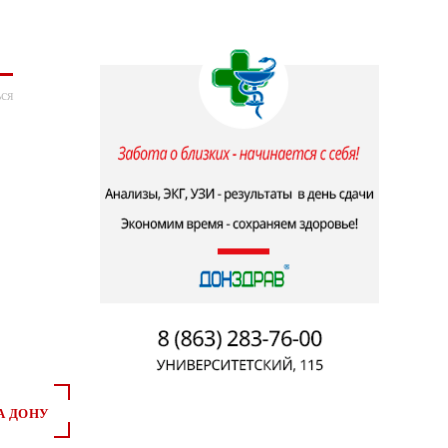
ся
А ДОНУ