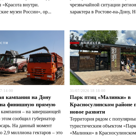
 «Красота внутри.
чрезвычайной ситуации регио
кие музеи России», ор...
характера в Ростове-на-Дону, Н
ОСТИ
НОВОСТИ
7:14:00
31/07/2026 18:18:00
ая кампания на Дону
Парк птиц «Малинки» в
 на финишную прямую
Красносулинском районе 
новое развити
 кампания – на завершающей
б этом сообщил губернатор
Территория рядом с популярн
арь. На данный момент
туристическим объектом «Пар
 2,9 миллиона гектаров – это
«Малинки» в Красносулинском