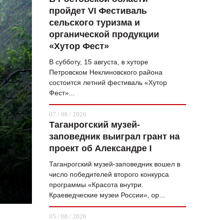
пройдет VI Фестиваль
ВОПРОС НЕДЕЛИ
сельского туризма и
ПРЕМЬЕРА
органической продукции
«Хутор Фест»
ТАМ И ТУТ
В субботу, 15 августа, в хуторе
СТИЛЬ ЖИЗНИ
Петровском Неклиновского района
состоится летний фестиваль «Хутор
ХАЙП
Фест»...
ЧЕЛОВЕК ОСОБЕННЫЙ
07 / 08 / 2026
Таганрогский музей-
КУЛЬТ ЕДЫ
заповедник выиграл грант на
АФИША
проект об Александре I
Таганрогский музей-заповедник вошел в
ЖУРНАЛ
число победителей второго конкурса
программы «Красота внутри.
Краеведческие музеи России», ор...
05 / 08 / 2026