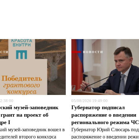
ОСТИ
НОВОСТИ
Я согласен с
Я согласен с
политикой конфиденциальности и защиты информации
политикой конфиденциальности и защиты информации
2:38:00
05/08/2026 19:49:00
ский музей-заповедник
Губернатор подписал
грант на проект об
распоряжение о введении
ре I
регионального режима Ч
кий музей-заповедник вошел в
Губернатор Юрий Слюсарь под
едителей второго конкурса
распоряжение о введении реж