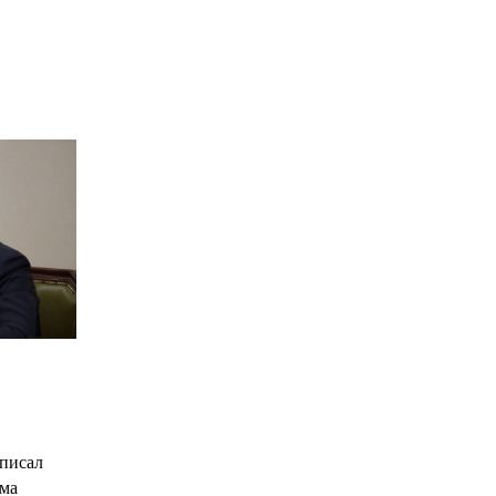
*
*
С
писал
има