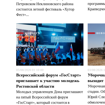
программы
Петровском Неклиновского района
Краеведчес
состоится летний фестиваль «Хутор
Фест»...
НОВОСТИ
НОВ
05/08/2026 01:10:00
03/08/2026 1
Всероссийский форум «ГосСтарт»
Уборочн
приглашает к участию молодежь
выходит
Ростовской области
Уборочная
стадии. О
Молодых управленцев Дона приглашают
Юрий Слюс
на пятый Всероссийский форум
обмолочено
«ГосСтарт», который состоится в