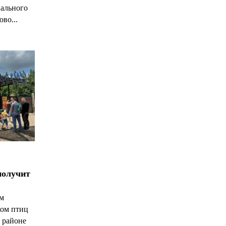
нального
ово...
получит
ым
ком птиц
 районе