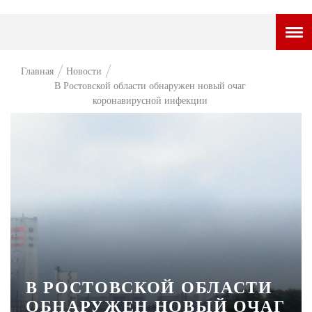
ГОРОДСКОЙ ПОРТАЛ
Главная
Новости
В Ростовской области обнаружен новый очаг
НОВОСТИ
коронавирусной инфекции
ВОПРОС НЕДЕЛИ
ПРЕМЬЕРА
ТАМ И ТУТ
СТИЛЬ ЖИЗНИ
ХАЙП
ЧЕЛОВЕК ОСОБЕННЫЙ
В РОСТОВСКОЙ ОБЛАСТИ
КУЛЬТ ЕДЫ
ОБНАРУЖЕН НОВЫЙ ОЧАГ
АФИША