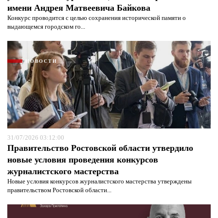
имени Андрея Матвеевича Байкова
Конкурс проводится с целью сохранения исторической памяти о
выдающемся городском го...
НОВОСТИ
Я согласен с
политикой конфиденциальности и
защиты информации*
Я согласен с
политикой конфиденциальности и
защиты информации*
31/07/2026 03:12:00
Правительство Ростовской области утвердило
новые условия проведения конкурсов
журналистского мастерства
Новые условия конкурсов журналистского мастерства утверждены
правительством Ростовской области...