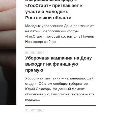
«ГосСтарт» приглашает к
ВОПРОС НЕДЕЛИ
участию молодежь
ПРЕМЬЕРА
Ростовской области
ТАМ И ТУТ
Молодых управленцев Дона приглашают
на пятый Всероссийский форум
СТИЛЬ ЖИЗНИ
«ГосСтарт», который состоится в Нижнем
Новгороде со 2 по...
ХАЙП
03 / 08 / 2026
ЧЕЛОВЕК ОСОБЕННЫЙ
Уборочная кампания на Дону
выходит на финишную
КУЛЬТ ЕДЫ
прямую
АФИША
Уборочная кампания – на завершающей
стадии. Об этом сообщил губернатор
ЖУРНАЛ
Юрий Слюсарь. На данный момент
обмолочено 2,9 миллиона гектаров – это
порядк...
31 / 07 / 2026