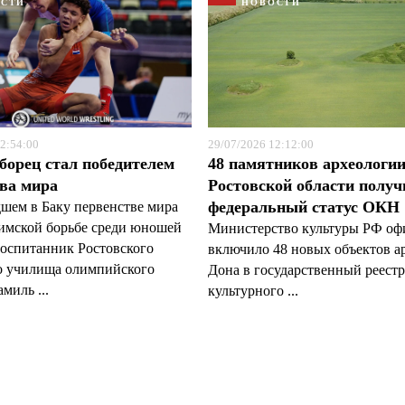
ОСТИ
НОВОСТИ
2:54:00
29/07/2026 12:12:00
борец стал победителем
48 памятников археологи
ва мира
Ростовской области полу
федеральный статус ОКН
шем в Баку первенстве мира
римской борьбе среди юношей
Министерство культуры РФ оф
воспитанник Ростовского
включило 48 новых объектов а
о училища олимпийского
Дона в государственный реестр
миль ...
культурного ...