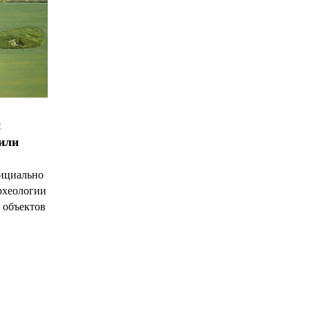
и
чили
ициально
рхеологии
 объектов