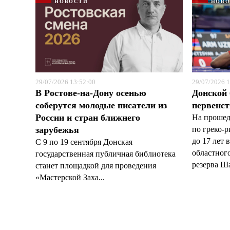
НОВОСТИ
НОВ
29/07/2026 13:52:00
29/07/2026 1
В Ростове-на-Дону осенью
Донской 
соберутся молодые писатели из
первенст
России и стран ближнего
На прошед
зарубежья
по греко-
до 17 лет 
С 9 по 19 сентября Донская
областног
государственная публичная библиотека
резерва Ша
станет площадкой для проведения
«Мастерской Заха...