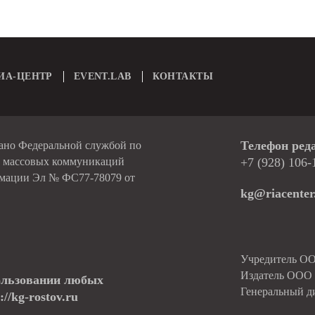
ИА-ЦЕНТР
EVENT.LAB
КОНТАКТЫ
Телефон ред
вано Федеральной службой по
и массовых коммуникаций
+7 (928) 106-
рмации Эл № ФС77-78079 от
kg@riacenter
Учредитель О
Издатель ОО
ользовании любых
Генеральный д
//kg-rostov.ru