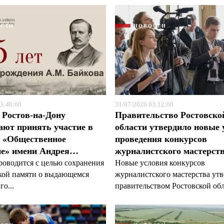
ОСТИ
НОВОСТИ
Я согласен с
Я согласен с
политикой конфиденциальности и защиты информации
политикой конфиденциальности и защиты информации
3:40:00
31/07/2026 03:12:00
 Ростов-на-Дону
Правительство Ростовско
ют принять участие в
области утвердило новые 
е «Общественное
проведения конкурсов
ие» имени Андрея…
журналистского мастерст
роводится с целью сохранения
Новые условия конкурсов
кой памяти о выдающемся
журналистского мастерства ут
го...
правительством Ростовской обл