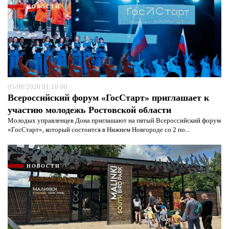
НОВОСТИ
05/08/2026 01:10:00
Всероссийский форум «ГосСтарт» приглашает к
участию молодежь Ростовской области
Молодых управленцев Дона приглашают на пятый Всероссийский форум
«ГосСтарт», который состоится в Нижнем Новгороде со 2 по...
НОВОСТИ