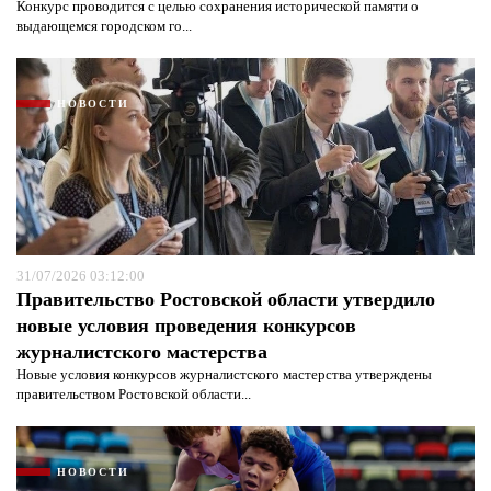
Конкурс проводится с целью сохранения исторической памяти о
выдающемся городском го...
НОВОСТИ
31/07/2026 03:12:00
Правительство Ростовской области утвердило
новые условия проведения конкурсов
Я согласен с
политикой конфиденциальности и
журналистского мастерства
защиты информации*
Я согласен с
политикой конфиденциальности и
защиты информации*
Новые условия конкурсов журналистского мастерства утверждены
правительством Ростовской области...
НОВОСТИ