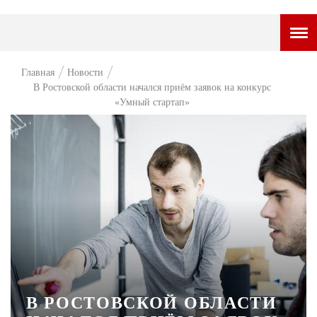
ГОРОДСКОЙ ПОРТАЛ
Главная
Новости
В Ростовской области начался приём заявок на конкурс
НОВОСТИ
«Умный стартап»
ВОПРОС НЕДЕЛИ
ПРЕМЬЕРА
ТАМ И ТУТ
СТИЛЬ ЖИЗНИ
ХАЙП
ЧЕЛОВЕК ОСОБЕННЫЙ
КУЛЬТ ЕДЫ
В РОСТОВСКОЙ ОБЛАСТИ
АФИША