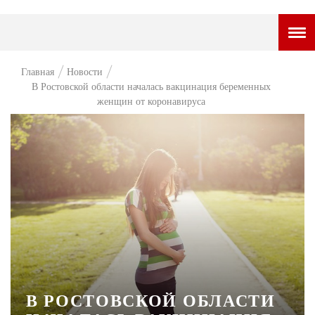
ГОРОДСКОЙ ПОРТАЛ
Главная
Новости
В Ростовской области началась вакцинация беременных
НОВОСТИ
женщин от коронавируса
ВОПРОС НЕДЕЛИ
ПРЕМЬЕРА
ТАМ И ТУТ
СТИЛЬ ЖИЗНИ
ХАЙП
ЧЕЛОВЕК ОСОБЕННЫЙ
КУЛЬТ ЕДЫ
В РОСТОВСКОЙ ОБЛАСТИ
АФИША