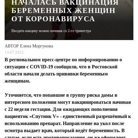
НАЧАЛАСЬ ВАКЦИНАЦИЯ
БЕРЕМЕННЫХ ЖЕНЩИН
ЖУРНАЛ
ОТ КОРОНАВИРУСА
Вводить вакцину можно начиная со 2-го триместра
АВТОР
Елена Моргунова
14.07.2021
В региональном пресс-центре по информированию о
ситуации с COVID-19 сообщили, что в Ростовской
области начали делать прививки беременным
женщинам.
Уточняется, что попавшие в группу риска дамы в
интересном положении могут вакцинироваться начиная
с 22 недели гестации. Для ожидающих пополнения
пациенток «Спутник V» - единственный разрешённый к
использованию препарат. Направление на укол после
осмотра выдает врач, который ведёт беременность. В
случае, если есть противопоказания, он же оформляет