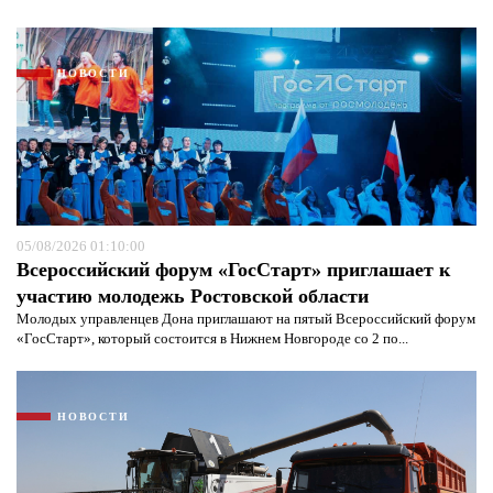
НОВОСТИ
05/08/2026 01:10:00
Всероссийский форум «ГосСтарт» приглашает к
участию молодежь Ростовской области
Молодых управленцев Дона приглашают на пятый Всероссийский форум
Я согласен с
политикой конфиденциальности и
«ГосСтарт», который состоится в Нижнем Новгороде со 2 по...
защиты информации*
Я согласен с
политикой конфиденциальности и
защиты информации*
НОВОСТИ