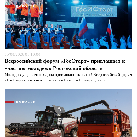
НОВОСТИ
05/08/2026 01:10:00
Всероссийский форум «ГосСтарт» приглашает к
участию молодежь Ростовской области
Молодых управленцев Дона приглашают на пятый Всероссийский форум
«ГосСтарт», который состоится в Нижнем Новгороде со 2 по...
Я согласен с
политикой конфиденциальности и
защиты информации*
Я согласен с
политикой конфиденциальности и
защиты информации*
НОВОСТИ