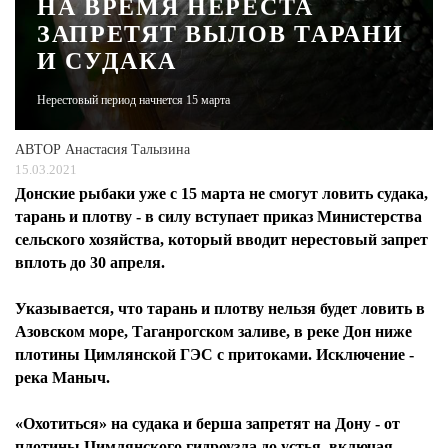
НА ВРЕМЯ НЕРЕСТА
ЗАПРЕТЯТ ВЫЛОВ ТАРАНИ
ЖУРНАЛ
И СУДАКА
Нерестовый период начнется 15 марта
АВТОР
Анастасия Талызина
15.03.2021
Донские рыбаки уже с 15 марта не смогут ловить судака,
тарань и плотву - в силу вступает приказ Министерства
сельского хозяйства, который вводит нерестовый запрет
вплоть до 30 апреля.
Указывается, что тарань и плотву нельзя будет ловить в
Азовском море, Таганрогском заливе, в реке Дон ниже
плотины Цимлянской ГЭС с притоками. Исключение -
река Маныч.
«Охотиться» на судака и берша запретят на Дону - от
плотины Цимлянского гидроузла до устья, включая