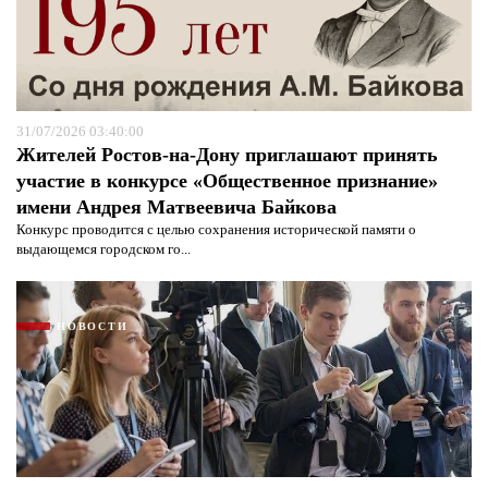
31/07/2026 03:40:00
Жителей Ростов-на-Дону приглашают принять
участие в конкурсе «Общественное признание»
имени Андрея Матвеевича Байкова
Конкурс проводится с целью сохранения исторической памяти о
выдающемся городском го...
НОВОСТИ
Я согласен с
политикой конфиденциальности и
защиты информации*
Я согласен с
политикой конфиденциальности и
защиты информации*