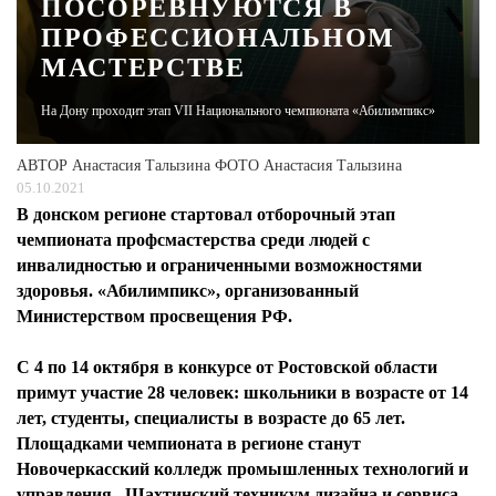
ПОСОРЕВНУЮТСЯ В
ПРОФЕССИОНАЛЬНОМ
ЖУРНАЛ
МАСТЕРСТВЕ
На Дону проходит этап VII Национального чемпионата «Абилимпикс»
АВТОР
Анастасия Талызина ФОТО Анастасия Талызина
05.10.2021
В донском регионе стартовал отборочный этап
чемпионата профсмастерства среди людей с
инвалидностью и ограниченными возможностями
здоровья. «Абилимпикс», организованный
Министерством просвещения РФ.
С 4 по 14 октября в конкурсе от Ростовской области
примут участие 28 человек: школьники в возрасте от 14
лет, студенты, специалисты в возрасте до 65 лет.
Площадками чемпионата в регионе станут
Новочеркасский колледж промышленных технологий и
управления , Шахтинский техникум дизайна и сервиса