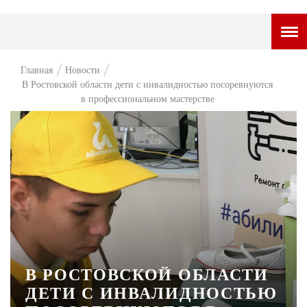
ГОРОДСКОЙ ПОРТАЛ
Главная
Новости
В Ростовской области дети с инвалидностью посоревнуются
НОВОСТИ
в профессиональном мастерстве
ВОПРОС НЕДЕЛИ
ПРЕМЬЕРА
ТАМ И ТУТ
СТИЛЬ ЖИЗНИ
ХАЙП
ЧЕЛОВЕК ОСОБЕННЫЙ
В РОСТОВСКОЙ ОБЛАСТИ
КУЛЬТ ЕДЫ
ДЕТИ С ИНВАЛИДНОСТЬЮ
АФИША