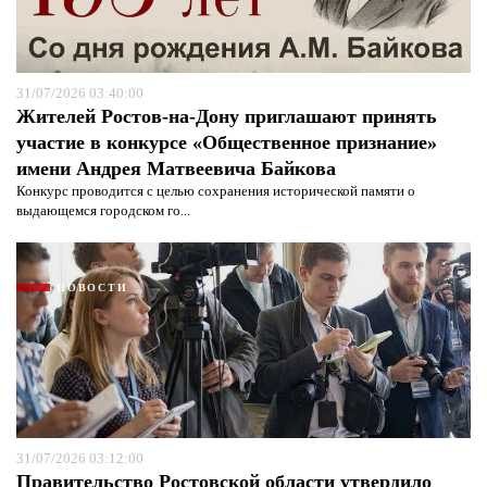
Я согласен с
политикой конфиденциальности и
защиты информации*
Я согласен с
политикой конфиденциальности и
защиты информации*
31/07/2026 03:40:00
Жителей Ростов-на-Дону приглашают принять
участие в конкурсе «Общественное признание»
имени Андрея Матвеевича Байкова
Конкурс проводится с целью сохранения исторической памяти о
выдающемся городском го...
НОВОСТИ
31/07/2026 03:12:00
Правительство Ростовской области утвердило