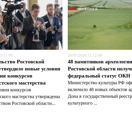
ОСТИ
НОВОСТИ
3:12:00
29/07/2026 12:12:00
льство Ростовской
48 памятников археологи
утвердило новые условия
Ростовской области полу
ия конкурсов
федеральный статус ОКН
тского мастерства
Министерство культуры РФ оф
включило 48 новых объектов а
овия конкурсов
Дона в государственный реестр
ского мастерства утверждены
культурного ...
твом Ростовской области...