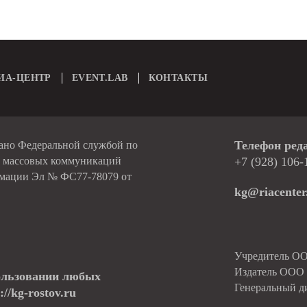
ИА-ЦЕНТР
EVENT.LAB
КОНТАКТЫ
Телефон ред
вано Федеральной службой по
и массовых коммуникаций
+7 (928) 106-
рмации Эл № ФС77-78079 от
kg@riacenter
Учредитель О
Издатель ОО
ользовании любых
Генеральный д
//kg-rostov.ru