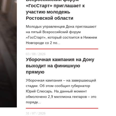
«ГосСтарт» приглашает к
ВОПРОС НЕДЕЛИ
участию молодежь
ПРЕМЬЕРА
Ростовской области
ТАМ И ТУТ
Молодых управленцев Дона приглашают
на пятый Всероссийский форум
СТИЛЬ ЖИЗНИ
«ГосСтарт», который состоится в Нижнем
Новгороде со 2 по...
ХАЙП
03 / 08 / 2026
ЧЕЛОВЕК ОСОБЕННЫЙ
Уборочная кампания на Дону
выходит на финишную
КУЛЬТ ЕДЫ
прямую
АФИША
Уборочная кампания – на завершающей
стадии. Об этом сообщил губернатор
ЖУРНАЛ
Юрий Слюсарь. На данный момент
обмолочено 2,9 миллиона гектаров – это
порядк...
31 / 07 / 2026