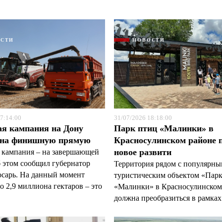
ОСТИ
НОВОСТИ
Я согласен с
Я согласен с
политикой конфиденциальности и защиты информации
политикой конфиденциальности и защиты информации
7:14:00
31/07/2026 18:18:00
ая кампания на Дону
Парк птиц «Малинки» в
 на финишную прямую
Красносулинском районе 
новое развити
 кампания – на завершающей
б этом сообщил губернатор
Территория рядом с популярн
арь. На данный момент
туристическим объектом «Пар
 2,9 миллиона гектаров – это
«Малинки» в Красносулинском
должна преобразиться в рамках 