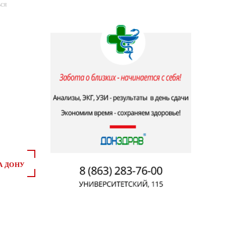
ся
А ДОНУ