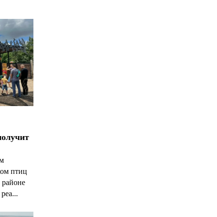
*
*
получит
ым
ком птиц
 районе
реа...