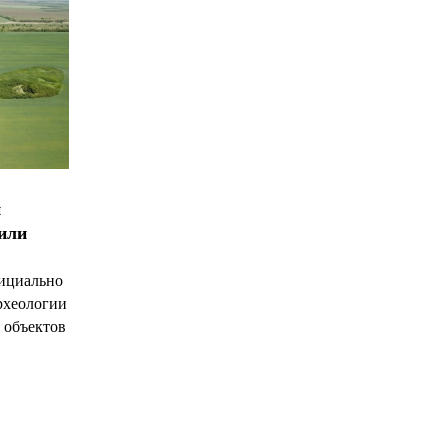
и
чили
ициально
рхеологии
 объектов