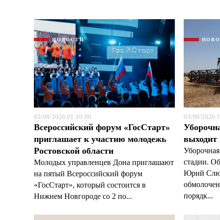
НОВОСТИ
НОВ
05/08/2026 01:10:00
03/08/2026 1
Всероссийский форум «ГосСтарт»
Уборочн
приглашает к участию молодежь
выходит
Ростовской области
Уборочная
стадии. О
Молодых управленцев Дона приглашают
Юрий Слюс
на пятый Всероссийский форум
обмолочено
«ГосСтарт», который состоится в
порядк...
Нижнем Новгороде со 2 по...