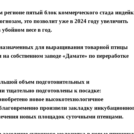
ом регионе пятый блок коммерческого стада индей
нозам, это позволит уже в 2024 году увеличить
 убойном весе в год.
едназначенных для выращивания товарной птицы
 на собственном заводе «Дамате» по переработке
ольшой объем подготовительных и
и тщательно подготовлены к посадке:
риобретено новое высокотехнологичное
аблаговременно произвели закладку инкубационно
спечения новых площадок суточными птенцами.
 заселение суточного молодняка в новые птичники