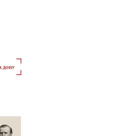
*
*
А ДОНУ