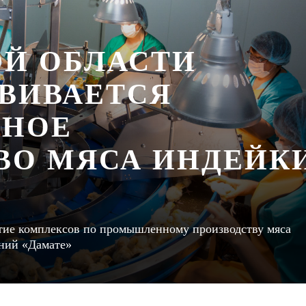
ОЙ ОБЛАСТИ
ЗВИВАЕТСЯ
НОЕ
ВО МЯСА ИНДЕЙК
итие комплексов по промышленному производству мяса
аний «Дамате»