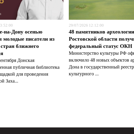
3:52:00
29/07/2026 12:12:00
е-на-Дону осенью
48 памятников археологи
я молодые писатели из
Ростовской области полу
 стран ближнего
федеральный статус ОКН
ья
Министерство культуры РФ оф
включило 48 новых объектов а
сентября Донская
Дона в государственный реестр
венная публичная библиотека
культурного ...
ощадкой для проведения
й Заха...