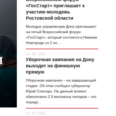
«ГосСтарт» приглашает к
ВОПРОС НЕДЕЛИ
участию молодежь
ПРЕМЬЕРА
Ростовской области
ТАМ И ТУТ
Молодых управленцев Дона приглашают
на пятый Всероссийский форум
СТИЛЬ ЖИЗНИ
«ГосСтарт», который состоится в Нижнем
Новгороде со 2 по...
ХАЙП
03 / 08 / 2026
ЧЕЛОВЕК ОСОБЕННЫЙ
И
Уборочная кампания на Дону
выходит на финишную
КУЛЬТ ЕДЫ
прямую
АФИША
Уборочная кампания – на завершающей
стадии. Об этом сообщил губернатор
ЖУРНАЛ
Юрий Слюсарь. На данный момент
обмолочено 2,9 миллиона гектаров – это
порядк...
31 / 07 / 2026