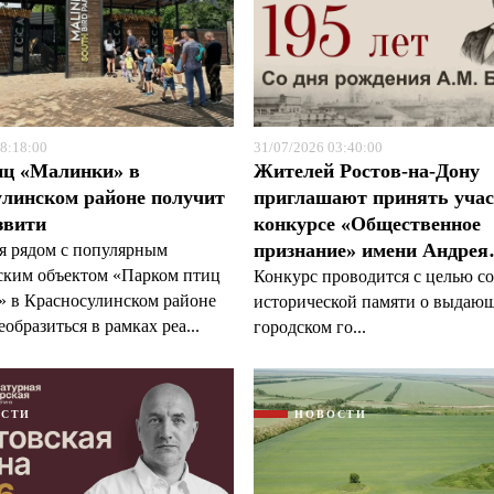
8:18:00
31/07/2026 03:40:00
иц «Малинки» в
Жителей Ростов-на-Дону
линском районе получит
приглашают принять учас
звити
конкурсе «Общественное
признание» имени Андре
я рядом с популярным
ским объектом «Парком птиц
Конкурс проводится с целью с
 в Красносулинском районе
исторической памяти о выдаю
образиться в рамках реа...
городском го...
ОСТИ
НОВОСТИ