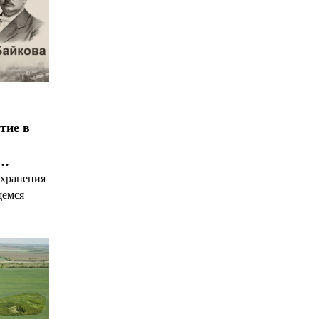
тие в
я…
охранения
щемся