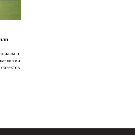
и
чили
ициально
рхеологии
 объектов