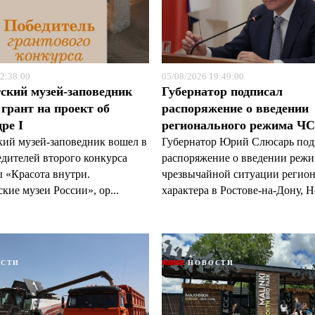
2:38:00
05/08/2026 19:49:00
ский музей-заповедник
Губернатор подписал
грант на проект об
распоряжение о введении
ре I
регионального режима Ч
кий музей-заповедник вошел в
Губернатор Юрий Слюсарь под
едителей второго конкурса
распоряжение о введении реж
 «Красота внутри.
чрезвычайной ситуации регио
кие музеи России», ор...
характера в Ростове-на-Дону, Н
ОСТИ
НОВОСТИ