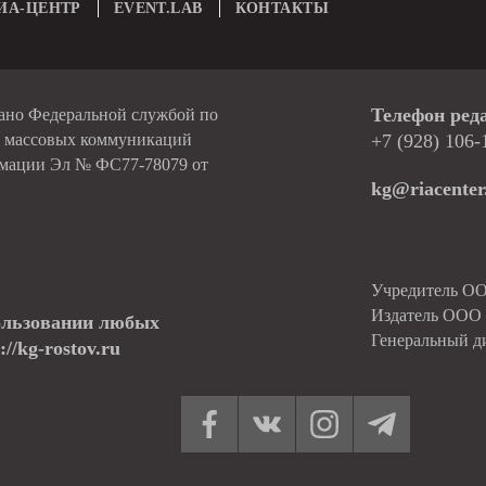
ИА-ЦЕНТР
EVENT.LAB
КОНТАКТЫ
Телефон ред
вано Федеральной службой по
и массовых коммуникаций
+7 (928) 106-
рмации Эл № ФС77-78079 от
kg@riacenter
Учредитель О
Издатель ОО
ользовании любых
Генеральный д
//kg-rostov.ru