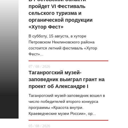
пройдет VI Фестиваль
ВОПРОС НЕДЕЛИ
сельского туризма и
ПРЕМЬЕРА
органической продукции
«Хутор Фест»
ТАМ И ТУТ
В субботу, 15 августа, в хуторе
СТИЛЬ ЖИЗНИ
Петровском Неклиновского района
состоится летний фестиваль «Хутор
ХАЙП
Фест»...
ЧЕЛОВЕК ОСОБЕННЫЙ
07 / 08 / 2026
Таганрогский музей-
КУЛЬТ ЕДЫ
заповедник выиграл грант на
АФИША
проект об Александре I
Таганрогский музей-заповедник вошел в
ЖУРНАЛ
число победителей второго конкурса
программы «Красота внутри.
Краеведческие музеи России», ор...
05 / 08 / 2026