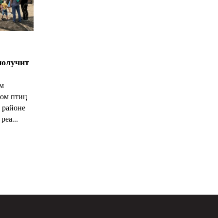
получит
ым
ком птиц
 районе
реа...