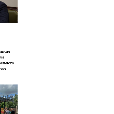
С
писал
има
нального
ово...