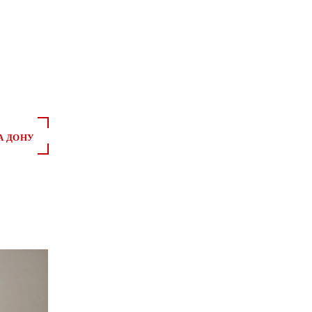
А ДОНУ
*
*