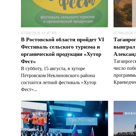
07/08/2026 12:47:00
07/08/2026 1
В Ростовской области пройдет VI
Таганрог
Фестиваль сельского туризма и
выиграл 
органической продукции «Хутор
Александ
Фест»
Таганрогс
число поб
В субботу, 15 августа, в хуторе
программы
Петровском Неклиновского района
Краеведчес
состоится летний фестиваль «Хутор
Фест»...
НОВОСТИ
НОВ