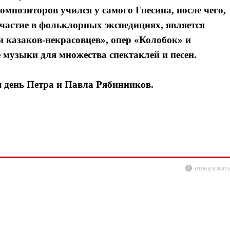
омпозиторов учился у самого Гнесина, после чего,
частие в фольклорных экспедициях, является
и казаков-некpасовцев», опер «Колобок» и
е музыки для множества спектаклей и песен.
я день Петра и Павла Рябинников.
пожаловать