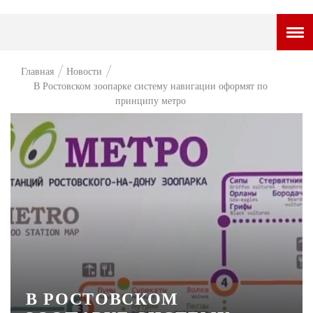
ГОРОДСКОЙ ПОРТАЛ
Главная
Новости
В Ростовском зоопарке систему навигации оформят по
НОВОСТИ
принципу метро
ВОПРОС НЕДЕЛИ
ПРЕМЬЕРА
ТАМ И ТУТ
СТИЛЬ ЖИЗНИ
ХАЙП
ЧЕЛОВЕК ОСОБЕННЫЙ
КУЛЬТ ЕДЫ
В РОСТОВСКОМ
АФИША