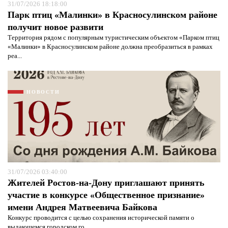
31/07/2026 18:18:00
Парк птиц «Малинки» в Красносулинском районе
получит новое развити
Территория рядом с популярным туристическим объектом «Парком птиц
«Малинки» в Красносулинском районе должна преобразиться в рамках
реа...
НОВОСТИ
31/07/2026 03:40:00
Жителей Ростов-на-Дону приглашают принять
Я согласен с
политикой конфиденциальности и
защиты информации*
Я согласен с
политикой конфиденциальности и
участие в конкурсе «Общественное признание»
защиты информации*
имени Андрея Матвеевича Байкова
Конкурс проводится с целью сохранения исторической памяти о
выдающемся городском го...