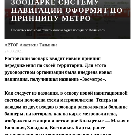
ЗООПАРКЕ СИСТЕМУ
НАВИГАЦИИ ОФОРМЯТ ПО
ЖУРНАЛ
ПРИНЦИПУ МЕТРО
Попасть к вольерам теперь можно будет пройдя по Кольцевой
АВТОР
Анастасия Талызина
24.03.2021
Ростовский зоопарк вводит новый принцип
передвижения по своей территории. Для этого
руководством организации была внедрена новая
навигация, получившая название «Зоометро».
Как следует из названия, в основу новой навигационной
системы положена схема метрополитена. Теперь на
каждом из двух входов в зоопарк расположены большие
баннеры, на которых, как на карте метрополитена,
изображены станции и ветки: две Кольцевые — Малая и
Большая, Западная, Восточная. Карты, ранее
установленные на территории зоопарка, тоже не