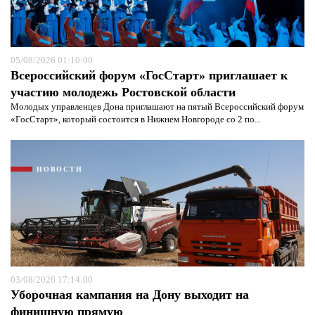
05/08/2026 01:10:00
Всероссийский форум «ГосСтарт» приглашает к
участию молодежь Ростовской области
Молодых управленцев Дона приглашают на пятый Всероссийский форум
«ГосСтарт», который состоится в Нижнем Новгороде со 2 по...
Я согласен с
политикой конфиденциальности и
НОВОСТИ
защиты информации*
Я согласен с
политикой конфиденциальности и
защиты информации*
03/08/2026 17:14:00
Уборочная кампания на Дону выходит на
финишную прямую