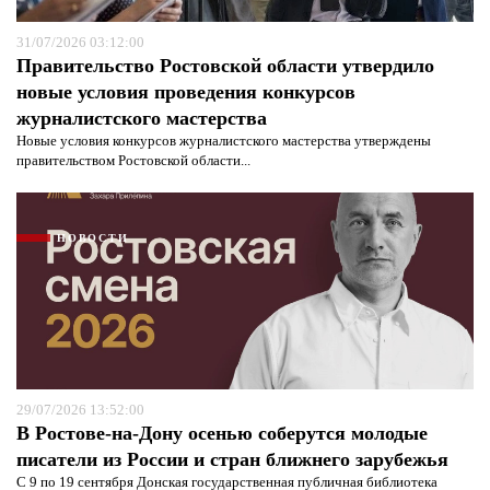
31/07/2026 03:12:00
Правительство Ростовской области утвердило
новые условия проведения конкурсов
журналистского мастерства
Новые условия конкурсов журналистского мастерства утверждены
правительством Ростовской области...
Я согласен с
политикой конфиденциальности и
защиты информации*
Я согласен с
политикой конфиденциальности и
НОВОСТИ
защиты информации*
29/07/2026 13:52:00
В Ростове-на-Дону осенью соберутся молодые
писатели из России и стран ближнего зарубежья
С 9 по 19 сентября Донская государственная публичная библиотека