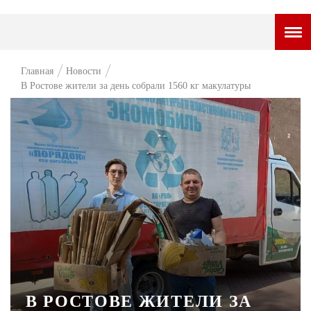
ГОРОДСКОЙ ПОРТАЛ
Главная
Новости
В Ростове жители за день собрали 1560 кг макулатуры
НОВОСТИ
ВОПРОС НЕДЕЛИ
ПРЕМЬЕРА
ТАМ И ТУТ
СТИЛЬ ЖИЗНИ
ХАЙП
ЧЕЛОВЕК ОСОБЕННЫЙ
КУЛЬТ ЕДЫ
В РОСТОВЕ ЖИТЕЛИ ЗА
АФИША