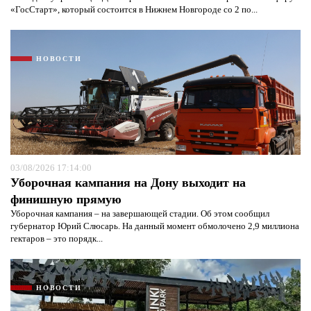
«ГосСтарт», который состоится в Нижнем Новгороде со 2 по...
НОВОСТИ
Я согласен с
политикой конфиденциальности и
защиты информации*
Я согласен с
политикой конфиденциальности и
защиты информации*
03/08/2026 17:14:00
Уборочная кампания на Дону выходит на
финишную прямую
Уборочная кампания – на завершающей стадии. Об этом сообщил
губернатор Юрий Слюсарь. На данный момент обмолочено 2,9 миллиона
гектаров – это порядк...
НОВОСТИ