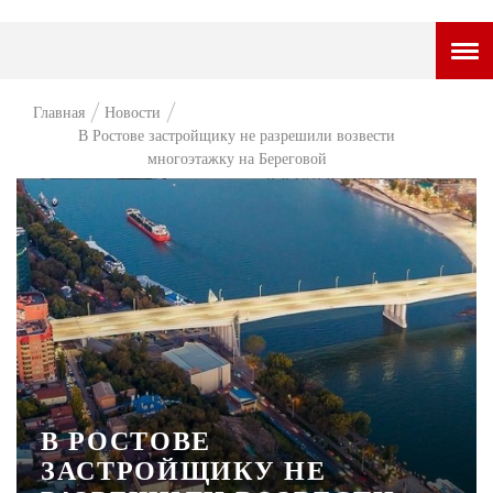
ГОРОДСКОЙ ПОРТАЛ
Главная
Новости
В Ростове застройщику не разрешили возвести
НОВОСТИ
многоэтажку на Береговой
ВОПРОС НЕДЕЛИ
ПРЕМЬЕРА
ТАМ И ТУТ
СТИЛЬ ЖИЗНИ
ХАЙП
ЧЕЛОВЕК ОСОБЕННЫЙ
В РОСТОВЕ
КУЛЬТ ЕДЫ
ЗАСТРОЙЩИКУ НЕ
АФИША