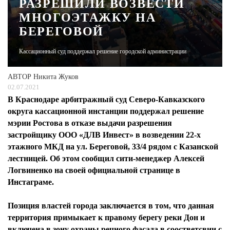
РАЗРЕШИЛИ ВОЗВЕСТИ
МНОГОЭТАЖКУ НА
ЖУРНАЛ
БЕРЕГОВОЙ
Кассационный суд поддержал решение городской администрации
АВТОР
Никита Жуков
02.07.2021
В Краснодаре арбитражный суд Северо-Кавказского
округа кассационной инстанции поддержал решение
мэрии Ростова в отказе выдачи разрешения
застройщику ООО «ДЛВ Инвест» в возведении 22-х
этажного МКД на ул. Береговой, 33/4 рядом с Казанской
лестницей. Об этом сообщил сити-менеджер Алексей
Логвиненко на своей официальной странице в
Инстаграме.
Позиция властей города заключается в том, что данная
территория примыкает к правому берегу реки Дон и
включена в зону охраны речного фасада в соостветсвии с