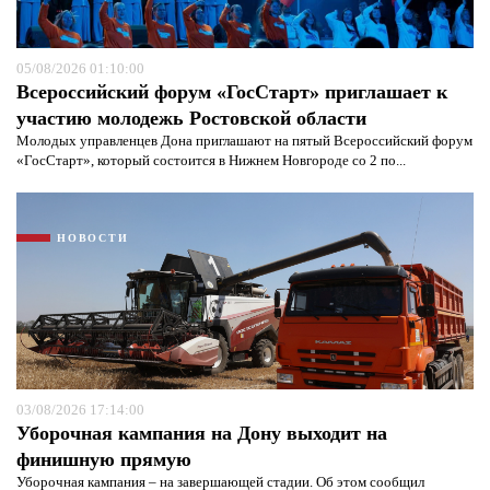
05/08/2026 01:10:00
Всероссийский форум «ГосСтарт» приглашает к
участию молодежь Ростовской области
Молодых управленцев Дона приглашают на пятый Всероссийский форум
«ГосСтарт», который состоится в Нижнем Новгороде со 2 по...
НОВОСТИ
Я согласен с
политикой конфиденциальности и
защиты информации*
Я согласен с
политикой конфиденциальности и
защиты информации*
03/08/2026 17:14:00
Уборочная кампания на Дону выходит на
финишную прямую
Уборочная кампания – на завершающей стадии. Об этом сообщил